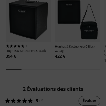
5
Hughes & Kettner
era C Black
Hughes & Kettner
era C Black
w/Bag
H
S
394 €
422 €
2
Évaluations des clients
Évaluer
5
/ 5