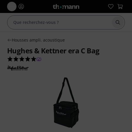
Démarr
Housses ampli. acoustique
Hughes & Kettner era C Bag
5.0 étoiles sur 5 d'après 2 évaluations clients
(
2
)