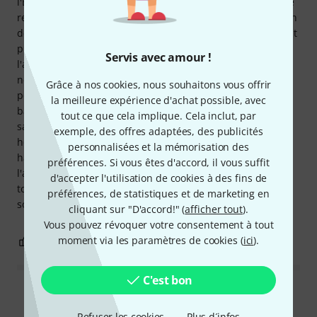
l'Era C et est d'une qualité de fabrication exceptionnelle. Le
rembourrage généreux offre immédiatement une sensation
de sécurité pendant le transport. Un atout particulièrement
pratique : la poche latérale accueille facilement
Servis avec amour !
l'alimentation et le support Era Tilt Stand. Ainsi, tout le
nécessaire est réuni dans une seule housse. Le confort de
Grâce à nos cookies, nous souhaitons vous offrir
portage est également excellent. Grâce à la large
la meilleure expérience d'achat possible, avec
bandoulière, l'ampli se porte confortablement à l'épaule
tout ce que cela implique. Cela inclut, par
sans aucune gêne. Et comme si cela ne suffisait pas, la
exemple, des offres adaptées, des publicités
housse est tout simplement magnifique. Fonctionnelle, de
personnalisées et la mémorisation des
haute qualité et parfaitement assortie à l'Era C : voilà
préférences. Si vous êtes d'accord, il vous suffit
l'accessoire d'origine idéal. Je la recommande vivement à
d'accepter l'utilisation de cookies à des fins de
tous ceux qui transportent régulièrement leur Era C et
préférences, de statistiques et de marketing en
souhaitent en profiter longtemps.
cliquant sur "D'accord!" (
afficher tout
).
Vous pouvez révoquer votre consentement à tout
moment via les paramètres de cookies (
ici
).
0
0
SIGNALER L'ÉVALUATION
C'est bon
Lire toutes les évaluations
Refuser les cookies
Plus d´infos