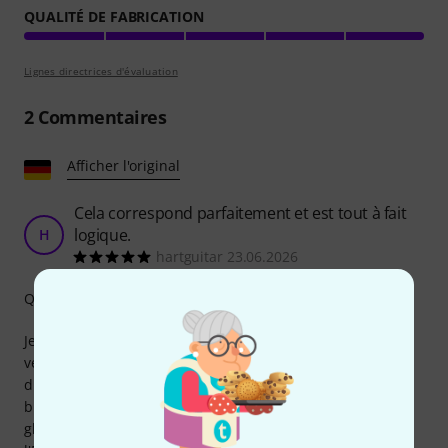
QUALITÉ DE FABRICATION
Lignes directrices d'évaluation
2
Commentaires
Afficher l'original
Cela correspond parfaitement et est tout à fait
logique.
H
hartguitar 23.06.2026
Qualité de fabrication
Je recommande sans hésiter cette housse, surtout pour la
version en bois de l'Era C. Qui voudrait risquer des rayures
disgracieuses sur le bois simplement en l'accrochant
brièvement à un chambranle de porte ou en le faisant
glisser dans la voiture ? Cette housse protège efficacement