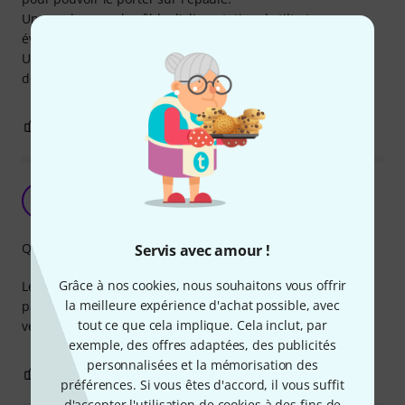
Une poche pour le câble d'alimentation, le tilt et
éventuellement un autre câble..... pas plus.
Un peu cher, comme c'est souvent le cas pour des housses
de protection qui méritent ce nom !
1
1
SIGNALER L'ÉVALUATION
Réclamation
YT
Yves Tournié 16.03.2022
Qualité de fabrication
Servis avec amour !
Grâce à nos cookies, nous souhaitons vous offrir
Les attaches mâles de la sangle livrée avec le sac ne vont
la meilleure expérience d'achat possible, avec
pas du tout avec les attaches femelles du sac. Pouvez vous
tout ce que cela implique. Cela inclut, par
vérifier et si possible me renvoyer une sangle adaptée
exemple, des offres adaptées, des publicités
personnalisées et la mémorisation des
0
0
SIGNALER L'ÉVALUATION
préférences. Si vous êtes d'accord, il vous suffit
d'accepter l'utilisation de cookies à des fins de