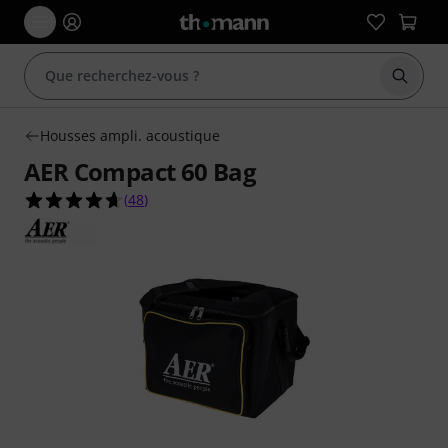
Démarr
Housses ampli. acoustique
AER Compact 60 Bag
4.6 étoiles sur 5 d'après 48 évaluations clients
(
48
)