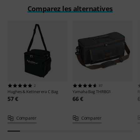
Comparez les alternatives
2
87
Hughes & Kettner
era C Bag
Yamaha
Bag THRBG1
R
57 €
66 €
Comparer
Comparer