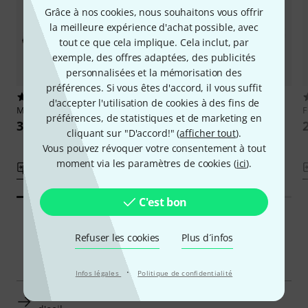
Grâce à nos cookies, nous souhaitons vous offrir
la meilleure expérience d'achat possible, avec
tout ce que cela implique. Cela inclut, par
exemple, des offres adaptées, des publicités
personnalisées et la mémorisation des
préférences. Si vous êtes d'accord, il vous suffit
184
9
d'accepter l'utilisation de cookies à des fins de
Marshall
Amp Cover C25
Thomann
Bag Roland Mobile
F
préférences, de statistiques et de marketing en
Cube
30 €
cliquant sur "D'accord!" (
afficher tout
).
39 €
Vous pouvez révoquer votre consentement à tout
moment via les paramètres de cookies (
ici
).
Comparer
Comparer
C'est bon
Refuser les cookies
Plus d´infos
Navigateur intelligent
·
Infos légales
Politique de confidentialité
Acus Housses pour Amplis Acoustiques en un clin