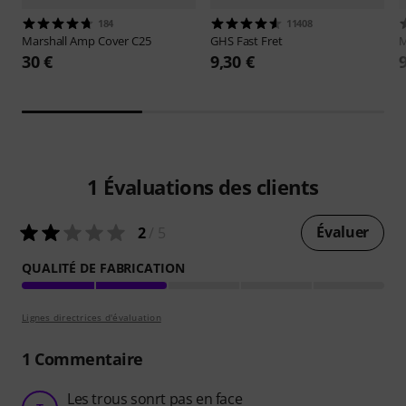
184
11408
Marshall
Amp Cover C25
GHS
Fast Fret
M
30 €
9,30 €
1
Évaluations des clients
Évaluer
2
/ 5
QUALITÉ DE FABRICATION
Lignes directrices d'évaluation
1
Commentaire
Les trous sonrt pas en face