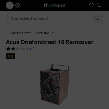
Démarr
Housses ampli. acoustique
Acus Oneforstreet 10 Raincover
2.0 étoiles sur 5 d'après 1 évaluations clients
(
1
)