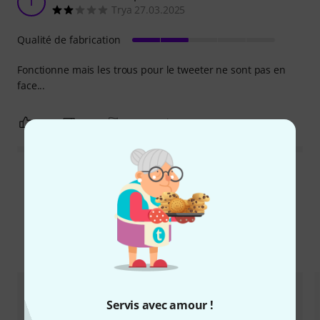
T
Trya 27.03.2025
Qualité de fabrication
Fonctionne mais les trous pour le tweeter ne sont pas en
face...
1
0
SIGNALER L'ÉVALUATION
Lire toutes les évaluations
Comparez les alternatives
Servis avec amour !