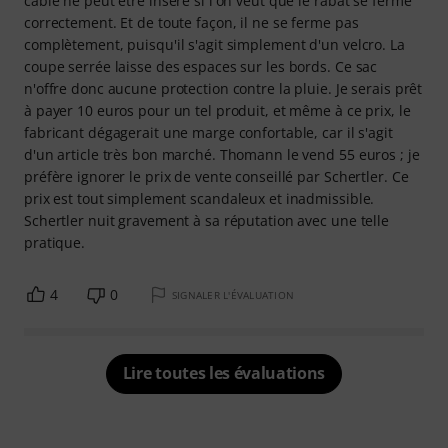
câble ne peut être inséré si l'on veut que le rabat se ferme
correctement. Et de toute façon, il ne se ferme pas
complètement, puisqu'il s'agit simplement d'un velcro. La
coupe serrée laisse des espaces sur les bords. Ce sac
n'offre donc aucune protection contre la pluie. Je serais prêt
à payer 10 euros pour un tel produit, et même à ce prix, le
fabricant dégagerait une marge confortable, car il s'agit
d'un article très bon marché. Thomann le vend 55 euros ; je
préfère ignorer le prix de vente conseillé par Schertler. Ce
prix est tout simplement scandaleux et inadmissible.
Schertler nuit gravement à sa réputation avec une telle
pratique.
4
0
SIGNALER L'ÉVALUATION
Lire toutes les évaluations