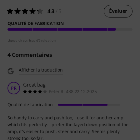
Évaluer
4.3
/ 5
QUALITÉ DE FABRICATION
Lignes directrices d'évaluation
4
Commentaires
Afficher la traduction
Great bag.
PR
Peter R. 438 22.12.2025
Qualité de fabrication
So handy to carry and push too, i use it for another amp
which fits perfectly. I prefer the layed down position of the
amp, it's easier to push, steer and carry. Seems plenty
strong too, so far.