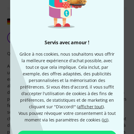
Afficher l'original
Très utile pour transporter le BSK 80
Z
Zigarrenboxgitarren.de 26.01.2025
Servis avec amour !
Qualité de fabrication
Grâce à nos cookies, nous souhaitons vous offrir
la meilleure expérience d'achat possible, avec
Achetez, n'achetez pas, oui, non, oui, non - définitivement
tout ce que cela implique. Cela inclut, par
un oui définitif !!! L'amplificateur BSK-80 est lourd et
exemple, des offres adaptées, des publicités
encombrant, sans aucune... critique. L'ampli est
personnalisées et la mémorisation des
absolument génial. Mais il ne s’agit pas de lui, mais du sac
préférences. Si vous êtes d'accord, il vous suffit
de transport. Cela donne une impression précieuse et bien
d'accepter l'utilisation de cookies à des fins de
pensée. Le matériau est rugueux et robuste, tout comme les
préférences, de statistiques et de marketing en
fermetures éclair. Ces derniers peuvent même être
cliquant sur "D'accord!" (
afficher tout
).
sécurisés avec des cadenas de valise pour éviter les
Vous pouvez révoquer votre consentement à tout
changements de propriétaire précipités. Il y a suffisamment
moment via les paramètres de cookies (
ici
).
de poches pour les blocs d'alimentation, les interrupteurs à
pied, les câbles, etc. Le sac est même divisé en deux parties