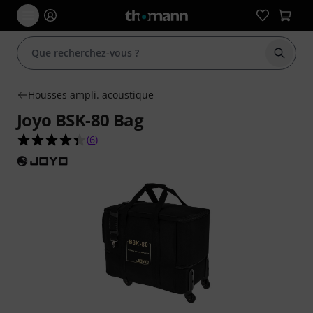
Démarr
Housses ampli. acoustique
Joyo BSK-80 Bag
4.3 étoiles sur 5 d'après 6 évaluations clients
(
6
)