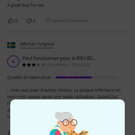
A good buy for me.
0
0
SIGNALER L'ÉVALUATION
Afficher l'original
Peut fonctionner pour le BSH-80...
G
Gitarrobin 11.04.2025
Qualité de fabrication
...mais pas pour d'autres choses. La plaque inférieure en
bois s'est cassée après une seule utilisation. Quand j'ai
regardé, il était également clair qu'ils l'avaient mal monté
au début, car il y avait deux trous supplémentaires. Je
n'achèterai plus.
1
0
SIGNALER L'ÉVALUATION