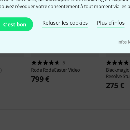
pouvez révoquer votre consentement à tout moment via les p
Refuser les cookies
Plus d´infos
C'est bon
Infos 
5
)
Rode
RodeCaster Video
Blackmagic
Resolve Stu
799 €
275 €