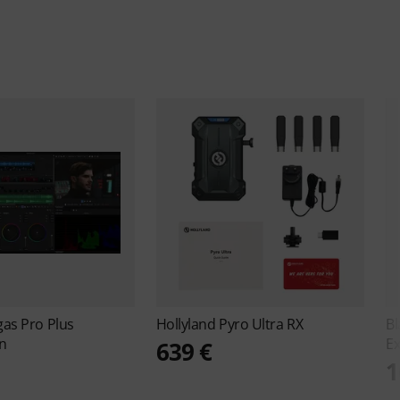
as Pro Plus
Hollyland
Pyro Ultra RX
B
on
Ex
639 €
1