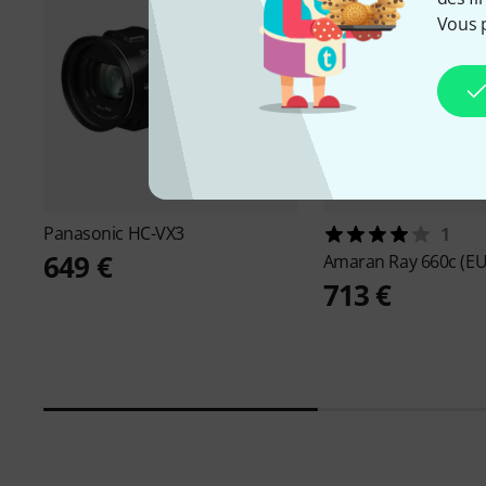
Vous 
Panasonic
HC-VX3
1
649 €
Amaran
Ray 660c (EU
713 €