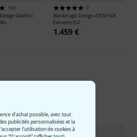
150
7
 Design
DaVinci
Blackmagic Design
ATEM SDI
dio
Extreme ISO
1.459 €
ience d'achat possible, avec tout
des publicités personnalisées et la
accepter l'utilisation de cookies à
sur "D'accord!" (
afficher tout
).