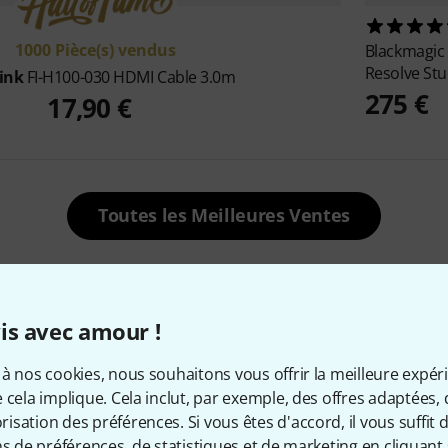
1000 Pièce(s) vendus
Blackmagic
Resolve Stu
ink
FI-H100-030 HDMI Cable 3.0m
275 €
17,90 €
Toutes les Meilleures Ventes
is avec amour !
Actuellement populaires
à nos cookies, nous souhaitons vous offrir la meilleure expér
 cela implique. Cela inclut, par exemple, des offres adaptées, 
sation des préférences. Si vous êtes d'accord, il vous suffit d'
ns de préférences, de statistiques et de marketing en cliquant 