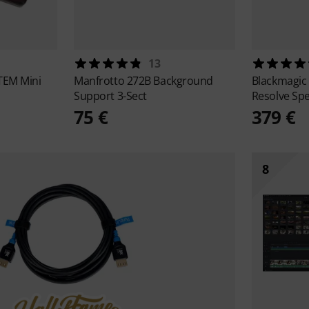
13
TEM Mini
Manfrotto
272B Background
Blackmagic
Support 3-Sect
Resolve Spe
75 €
379 €
8