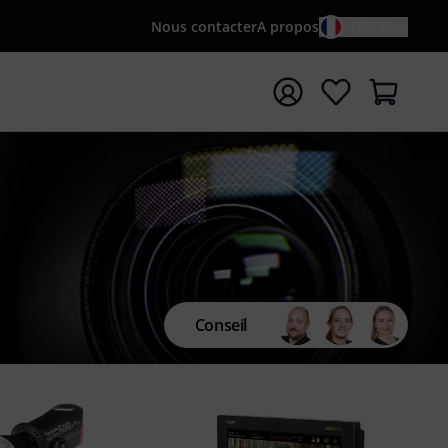
Nous contacter
A propos
FR / €
rrer la recherche avec le terme de recherche {searchTerm
Conseil