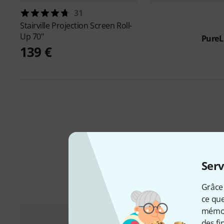
31
Stairville
Projection Screen Roll-
Up 70"
PureL
139 €
Serv
Grâce 
ce que
mémori
des fi