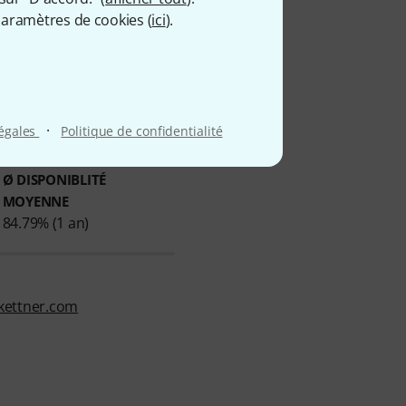
aramètres de cookies (
ici
).
·
légales
Politique de confidentialité
Ø DISPONIBLITÉ
MOYENNE
84.79% (1 an)
kettner.com