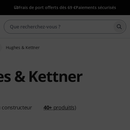
Frais de port offerts dès 69 €
Paiements sécurisés
Déma
Hughes & Kettner
s & Kettner
 constructeur
40+
produit(s)