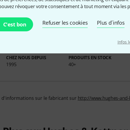
pouvez révoquer votre consentement à tout moment via les p
Infos sur Hughes & Kettner
Refuser les cookies
Plus d´infos
C'est bon
Infos 
CHEZ NOUS DEPUIS
PRODUITS EN STOCK
1995
40+
d'informations sur le fabricant sur
http://www.hughes-and-