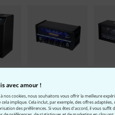
ack Spirit
Hughes & Kettner
Spirit of Rock
B-Stock
Hughes & K
44 €
3 B-Stock
is avec amour !
1.645 
à nos cookies, nous souhaitons vous offrir la meilleure expér
 cela implique. Cela inclut, par exemple, des offres adaptées, 
sation des préférences. Si vous êtes d'accord, il vous suffit d'
ns de préférences, de statistiques et de marketing en cliquant 