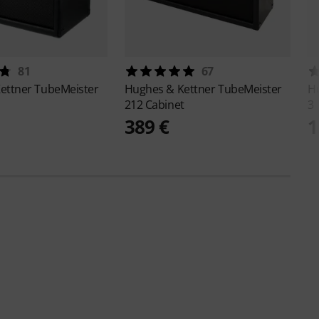
81
67
ettner
TubeMeister
Hughes & Kettner
TubeMeister
H
212 Cabinet
3
389 €
1