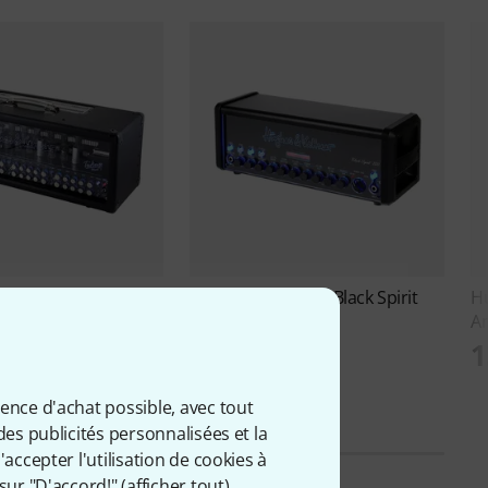
Hughes & Kettner
Black Spirit
H
1
200 B-Stock
A
ettner
Triamp Mark
689 €
1
€
ience d'achat possible, avec tout
des publicités personnalisées et la
accepter l'utilisation de cookies à
sur "D'accord!" (
afficher tout
).