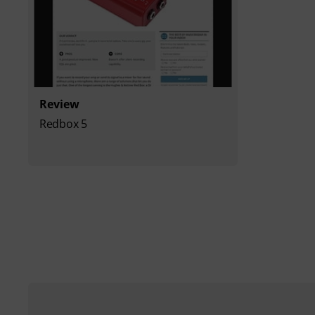
Review
Redbox 5