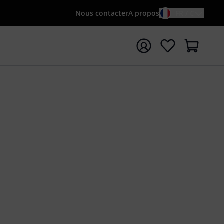
Nous contacter
A propos
FR / €
rrer la recherche avec le terme de recherche {searchTerm