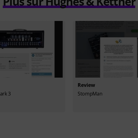
Plus sur Hughes & Kettner
Review
ark 3
StompMan