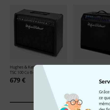
Hughes & Kettner
Switchblade
Hughes & Kettner
Bl
TSC 100 Co B-Stock
200 Combo B-Stock
679 €
777 €
Serv
Grâce 
ce que
mémori
des fi