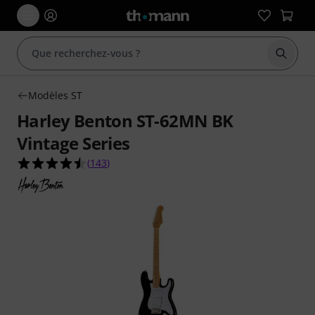
Démarr
Modèles ST
Harley Benton ST-62MN BK
Vintage Series
4.5 étoiles sur 5 d'après 143 évaluations clients
(
143
)