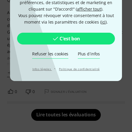
Qualité de fabrication
préférences, de statistiques et de marketing en
cliquant sur "D'accord!" (
afficher tout
).
Après un mois à attendre sa disponibilité, j'ai enfin pu la
Vous pouvez révoquer votre consentement à tout
commander. Livraison assez rapide ensuite, comme
moment via les paramètres de cookies (
ici
).
d’habitude.
Guitare bien finie et bien peinte ... seules les frets méritent
C'est bon
un petit polissage pour faciliter les bends. Pensez
également à changer les cordes de mauvaise qualité qui
accentuent un peu plus cette sensation de bends qui
Refuser les cookies
Plus d´infos
accrochent.
Elle
·
Infos légales
Politique de confidentialité
Afficher plus
0
0
SIGNALER L'ÉVALUATION
Lire toutes les évaluations