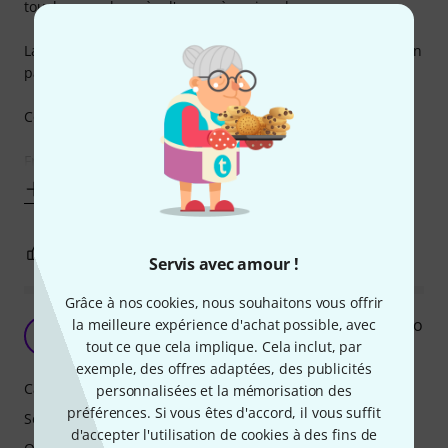
touche manche près d'un repère, rien de grave.
La guitare est arrivée très mal réglée et aurait nécessitée un
passage chez le luthier si je ne savais le faire moi même.
Cordes partiellement oxydées.
Frets bien ajustées et limées sur
Afficher plus
3
0
SIGNALER L'ÉVALUATION
Servis avec amour !
Grâce à nos cookies, nous souhaitons vous offrir
une strat à optimiser. seul point faible : le vibrato
la meilleure expérience d'achat possible, avec
F
fredodepau 08.09.2021
tout ce que cela implique. Cela inclut, par
exemple, des offres adaptées, des publicités
Caractéristiques
personnalisées et la mémorisation des
préférences. Si vous êtes d'accord, il vous suffit
Son
d'accepter l'utilisation de cookies à des fins de