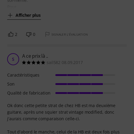
soi-même.
Pour
Afficher plus
2
0
SIGNALER L'ÉVALUATION
A ce prix là ..
S
sail582 08.09.2017
Caractéristiques
Son
Qualité de fabrication
Ok donc cette petite strat de chez HB est ma deuxième
guitare, après une squier strat vintage modified, donc
j'aurais comme comparaison celle-ci.
Tout d'abord le manche, celui de la HB est deux fois plus