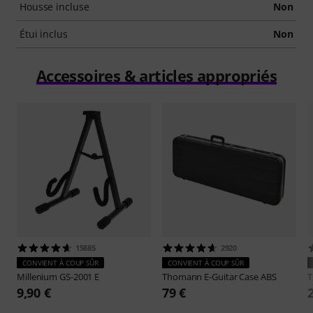
Housse incluse
Non
Étui inclus
Non
Accessoires & articles appropriés
15885
2920
CONVIENT À COUP SÛR
CONVIENT À COUP SÛR
Millenium
GS-2001 E
Thomann
E-Guitar Case ABS
9,90 €
79 €