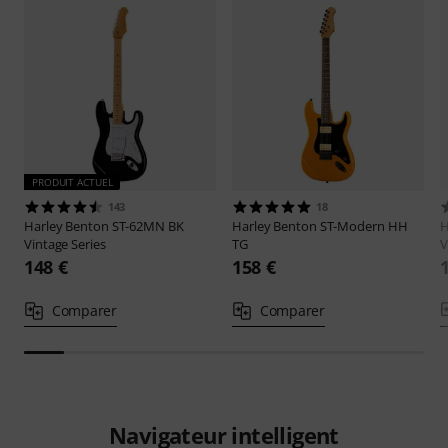
PRODUIT ACTUEL
143
18
Harley Benton
ST-62MN BK
Harley Benton
ST-Modern HH
H
Vintage Series
TG
V
148 €
158 €
Comparer
Comparer
Navigateur intelligent