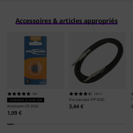
Accessoires & articles appropriés
280
18011
the sssnake
IPP1030
CONVIENT À COUP SÛR
3,44 €
Ansmann
CR 2032
1,09 €