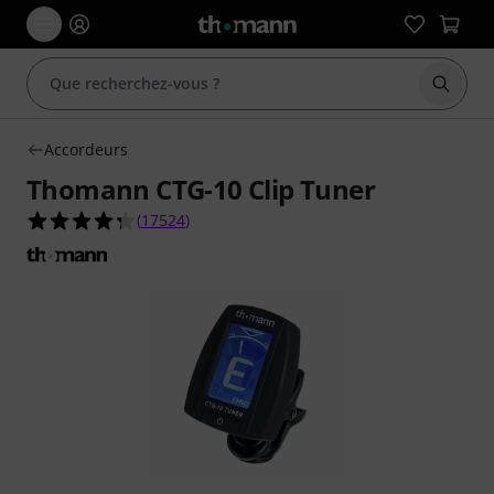
Démarr
Accordeurs
Thomann CTG-10 Clip Tuner
4.3 étoiles sur 5 d'après 17524 évaluations clien
(
17524
)