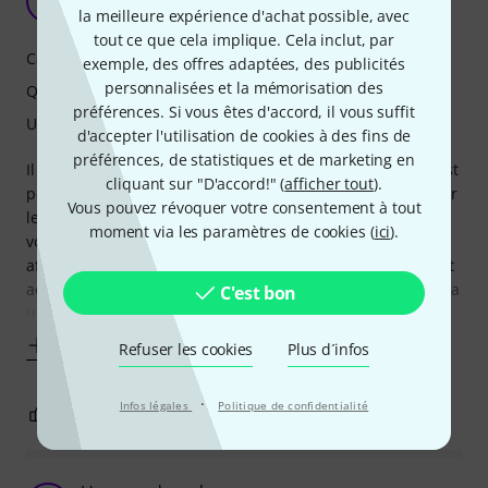
P
Pierroleloup 14.01.2022
la meilleure expérience d'achat possible, avec
tout ce que cela implique. Cela inclut, par
Caractéristiques
exemple, des offres adaptées, des publicités
personnalisées et la mémorisation des
Qualité de fabrication
préférences. Si vous êtes d'accord, il vous suffit
Utilisation
d'accepter l'utilisation de cookies à des fins de
préférences, de statistiques et de marketing en
Il faisait partie du bundle d'une guitare Harley Benton. Il est
cliquant sur "D'accord!" (
afficher tout
).
petit, pratique, et tres facile a utiliser .La pince se clipse sur
Vous pouvez révoquer votre consentement à tout
le manche , pour capter les vibrations . Il vous indique si
moment via les paramètres de cookies (
ici
).
vous etes en dessous, ou au dessus de la note, et son
affichage passe de bleu a vert quand vous etes exactement
accorde. Il ne fonctionne pas grace a un micro, mais grace a
C'est bon
un
Afficher plus
Refuser les cookies
Plus d´infos
·
Infos légales
Politique de confidentialité
5
3
SIGNALER L'ÉVALUATION