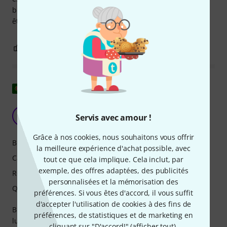
brusquement vers la butée panoramique et ne peut pas
être contrôlé.
3
0
SIGNALER L'ÉVALUATION
Afficher l'original
Excellent rendement lumineux
P
Servis avec amour !
PNMli 27.01.2025
Grâce à nos cookies, nous souhaitons vous offrir
Bruit
la meilleure expérience d'achat possible, avec
Caractéristiques
tout ce que cela implique. Cela inclut, par
exemple, des offres adaptées, des publicités
Rendu
personnalisées et la mémorisation des
Qualité de fabrication
préférences. Si vous êtes d'accord, il vous suffit
d'accepter l'utilisation de cookies à des fins de
Bien supérieur aux LED, couleurs beaucoup plus
préférences, de statistiques et de marketing en
lumineuses et plus vives. J'en ai déjà commandé un autre
cliquant sur "D'accord!" (
afficher tout
).