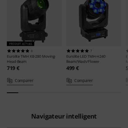
PRODUIT ACTUEL
8
7
Eurolite
TMH XB-280 Moving-
Eurolite
LED TMH-H240
E
Head-Beam
Beam/Wash/Flower
719 €
499 €
Comparer
Comparer
Navigateur intelligent