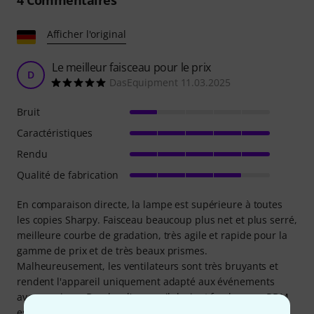
Afficher l'original
Le meilleur faisceau pour le prix
D
DasEquipment 11.03.2025
Bruit
Caractéristiques
Rendu
Qualité de fabrication
En comparaison directe, la lampe est supérieure à toutes
les copies Sharpy. Faisceau beaucoup plus net et plus serré,
meilleure courbe de gradation, très agile et rapide pour la
gamme de prix et de très beaux prismes.
Malheureusement, les ventilateurs sont très bruyants et
rendent l'appareil uniquement adapté aux événements
avec musique. De plus, l'appareil devient fou lorsque RDM
est activé sur le bureau. Ici, l'appareil se déplace