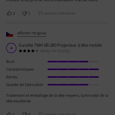
2
1
SIGNALER L'ÉVALUATION
Afficher l'original
Eurolite TMH XB-280 Projecteur à tête mobile
A
AkvilsJ 04.10.2022
Bruit
Caractéristiques
Rendu
Qualité de fabrication
Traitement et emballage de la tête moyens, luminosité de la
tête excellente
1
0
SIGNALER L'ÉVALUATION