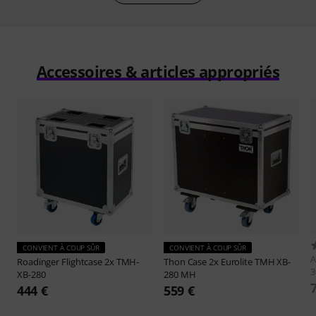
Accessoires & articles appropriés
CONVIENT À COUP SÛR
CONVIENT À COUP SÛR
A
Roadinger
Flightcase 2x TMH-
Thon
Case 2x Eurolite TMH XB-
3
XB-280
280 MH
444 €
559 €