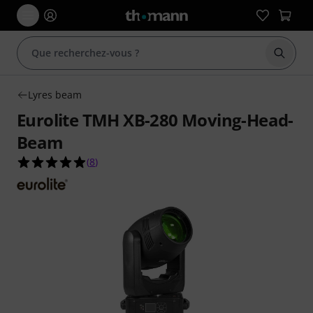
Démarr
Lyres beam
Eurolite TMH XB-280 Moving-Head-
Beam
4.9 étoiles sur 5 d'après 8 évaluations clients
(
8
)