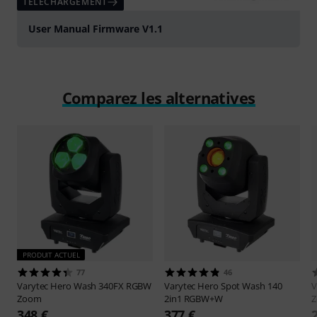
TÉLÉCHARGEMENT
User Manual Firmware V1.1
Comparez les alternatives
PRODUIT ACTUEL
77
46
Varytec
Hero Wash 340FX RGBW
Varytec
Hero Spot Wash 140
V
Zoom
2in1 RGBW+W
348 €
377 €