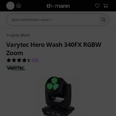
Démarr
Lyres Wash
Varytec Hero Wash 340FX RGBW
Zoom
4.4 étoiles sur 5 d'après 77 évaluations clients
(
77
)