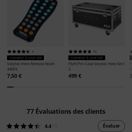
4
16
CONVIENT À COUP SÛR
CONVIENT À COUP SÛR
Varytec
Hero Remote Wash
Flyht Pro
Case Varytec Hero 6in1
F
340FX
2
2
7,50 €
499 €
77
Évaluations des clients
Évaluer
4.4
/ 5