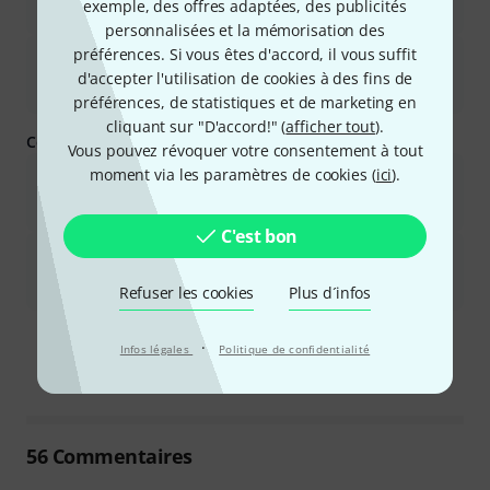
exemple, des offres adaptées, des publicités
notamment le zoom et les effets spéciaux.
personnalisées et la mémorisation des
préférences. Si vous êtes d'accord, il vous suffit
Il est polyvalent et convient à diverses applications, notamment
pour les DJ mobiles et les événements de petite et moyenne
d'accepter l'utilisation de cookies à des fins de
envergure.
préférences, de statistiques et de marketing en
cliquant sur "D'accord!" (
afficher tout
).
Ce que vous devez savoir d'autre :
Vous pouvez révoquer votre consentement à tout
moment via les paramètres de cookies (
ici
).
Le ventilateur peut être bruyant, surtout à pleine puissance ou
avec certaines combinaisons de couleurs, ce qui le rend moins
adapté aux environnements calmes.
C'est bon
Les mouvements de panoramique, d&#39;inclinaison et de
zoom peuvent être saccadés à basse vitesse, et des défauts et
des problèmes de fiabilité sont régulièrement signalés.
Refuser les cookies
Plus d´infos
Ce résumé est-il utile ?
·
Infos légales
Politique de confidentialité
Marquer ce résumé comme utile
Marquer ce résumé comme in
56
Commentaires