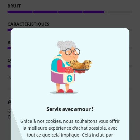
BRUIT
CARACTÉRISTIQUES
RENDU
QUALITÉ DE FABRICATION
Lignes directrices d'évaluation
Aperçu des avis clients
Servis avec amour !
D'après les avis d'acheteurs réels, résumés par l'IA
Ce que les acheteurs ont aimé :
Grâce à nos cookies, nous souhaitons vous offrir
L&#39;éclairage est puissant et les couleurs sont éclatantes.
la meilleure expérience d'achat possible, avec
tout ce que cela implique. Cela inclut, par
Pour son prix, il offre un bon éventail de fonctionnalités,