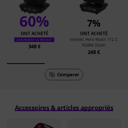
60%
7%
ONT ACHETÉ
ONT ACHETÉ
Varytec Hero Wash 712 Z
EXACTEMENT CE PRODUIT
RGBW Zoom
348 €
248 €
Comparer
Accessoires & articles appropriés