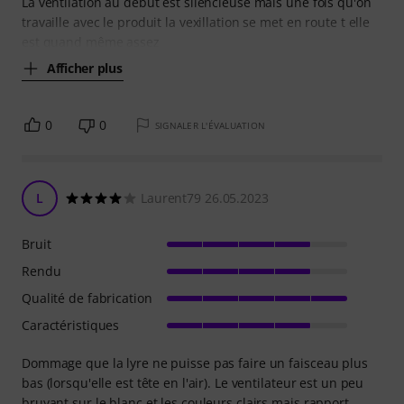
La ventilation au début est silencieuse mais une fois qu'on
travaille avec le produit la vexillation se met en route t elle
est quand même assez
Afficher plus
0
0
SIGNALER L'ÉVALUATION
L
Laurent79 26.05.2023
Bruit
Rendu
Qualité de fabrication
Caractéristiques
Dommage que la lyre ne puisse pas faire un faisceau plus
bas (lorsqu'elle est tête en l'air). Le ventilateur est un peu
bruyant sur le blanc et les couleurs clairs mais rapport