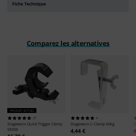
Fiche Technique
Comparez les alternatives
PRODUIT ACTUEL
27
4
Stageworx
Quick Trigger Clamp
Stageworx
C-Clamp 60kg
S
58306
4,44 €