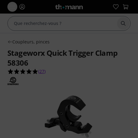
Démarr
Coupleurs, pinces
Stageworx Quick Trigger Clamp
58306
4.9 étoiles sur 5 d'après 27 évaluations clients
(
27
)