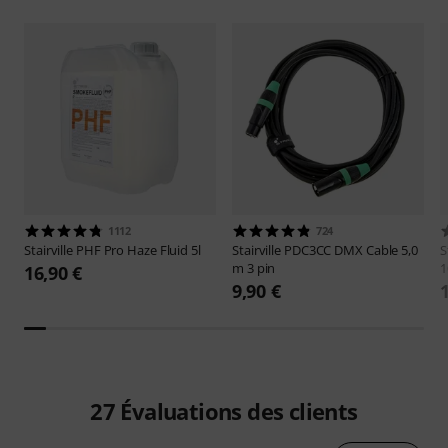
1112
724
Stairville
PHF Pro Haze Fluid 5l
Stairville
PDC3CC DMX Cable 5,0
S
m 3 pin
1
16,90 €
9,90 €
27
Évaluations des clients