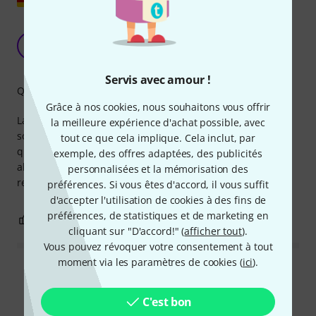
Pince autobloquante de haute qualité avec un
bon rapport qualité-prix
LE
LMtec Event Technology 08.01.2025
Servis avec amour !
Qualité de fabrication
Grâce à nos cookies, nous souhaitons vous offrir
La pince à déclenchement rapide Stageworx a l'air très
la meilleure expérience d'achat possible, avec
solide et robuste et présente, à mon avis, un rapport
tout ce que cela implique. Cela inclut, par
qualité-prix particulièrement bon. Ces pinces m'ont
exemple, des offres adaptées, des publicités
absolument fait leurs preuves et je peux certainement les
personnalisées et la mémorisation des
recommander.
préférences. Si vous êtes d'accord, il vous suffit
d'accepter l'utilisation de cookies à des fins de
préférences, de statistiques et de marketing en
0
0
SIGNALER L'ÉVALUATION
cliquant sur "D'accord!" (
afficher tout
).
Vous pouvez révoquer votre consentement à tout
moment via les paramètres de cookies (
ici
).
Lire toutes les évaluations
C'est bon