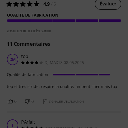
Évaluer
4.9
/ 5
QUALITÉ DE FABRICATION
Lignes directrices d'évaluation
11
Commentaires
top
DM
DJ MAX18 08.05.2025
Qualité de fabrication
top et très solide, respire la qualité, un peut cher mais top
0
0
SIGNALER L'ÉVALUATION
PArfait
J