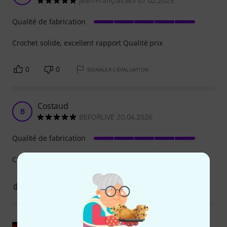
Jean-François383 07.02.2025
Qualité de fabrication
Crochet solide, excellent rapport Qualité prix
0
0
SIGNALER L'ÉVALUATION
Costaud
B
BEFORLIVE 20.04.2026
Qualité de fabrication
C'est du lourd !!! on peut accrocher une maison dessus :)
0
0
SIGNALER L'ÉVALUATION
Afficher l'original