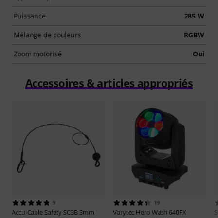
Puissance
285 W
Mélange de couleurs
RGBW
Zoom motorisé
Oui
Accessoires & articles appropriés
9
19
Accu-Cable
Safety SC3B 3mm
Varytec
Hero Wash 640FX
S