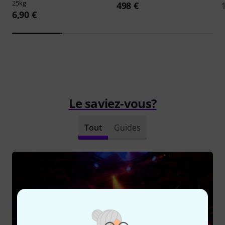
25kg
498 €
6,90 €
Le saviez-vous?
Tout
Guides