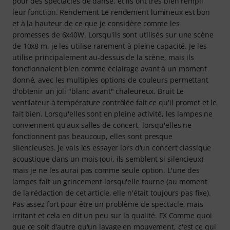
pour des spectacles de danse, et ils ont très bien rempli
leur fonction. Rendement Le rendement lumineux est bon
et à la hauteur de ce que je considère comme les
promesses de 6x40W. Lorsqu'ils sont utilisés sur une scène
de 10x8 m, je les utilise rarement à pleine capacité. Je les
utilise principalement au-dessus de la scène, mais ils
fonctionnaient bien comme éclairage avant à un moment
donné, avec les multiples options de couleurs permettant
d'obtenir un joli "blanc avant" chaleureux. Bruit Le
ventilateur à température contrôlée fait ce qu'il promet et le
fait bien. Lorsqu'elles sont en pleine activité, les lampes ne
conviennent qu'aux salles de concert, lorsqu'elles ne
fonctionnent pas beaucoup, elles sont presque
silencieuses. Je vais les essayer lors d'un concert classique
acoustique dans un mois (oui, ils semblent si silencieux)
mais je ne les aurai pas comme seule option. L'une des
lampes fait un grincement lorsqu'elle tourne (au moment
de la rédaction de cet article, elle n'était toujours pas fixe).
Pas assez fort pour être un problème de spectacle, mais
irritant et cela en dit un peu sur la qualité. FX Comme quoi
que ce soit d'autre qu'un lavage en mouvement, c'est ce qui