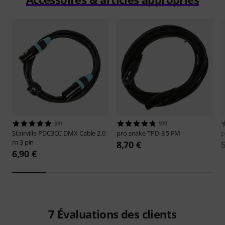
591
970
Stairville
PDC3CC DMX Cable 2,0
pro snake
TPD-3 5 FM
p
m 3 pin
8,70 €
6,90 €
7
Évaluations des clients