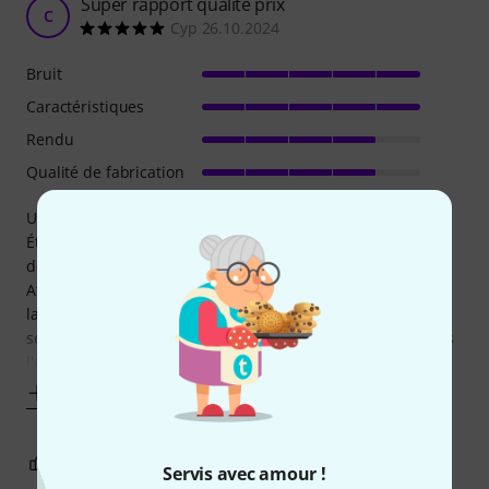
Super rapport qualité prix
C
Cyp 26.10.2024
Bruit
Caractéristiques
Rendu
Qualité de fabrication
Un bon rendu pour le prix ! Assez compact, léger.
Étonnamment, il faut deux crochets, mais c'est bien le seul
défaut de ce projecteur.
Attention, l'effet flower n'est pas infini comment peut le
laisser penser la vidéo démo de ce produit, les 6 faisceaux
se resserrent et se séparent à l'infini, dans un sens et dans
l'autre, mais les faisceaux ne peuvent pas
Afficher plus
1
0
SIGNALER L'ÉVALUATION
Servis avec amour !