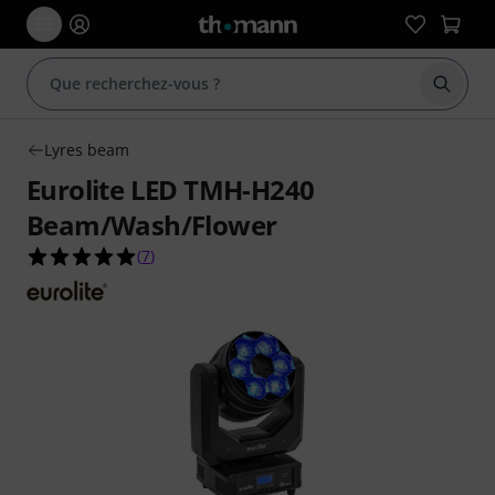
Démarr
Lyres beam
Eurolite LED TMH-H240
Beam/Wash/Flower
5.0 étoiles sur 5 d'après 7 évaluations clients
(
7
)