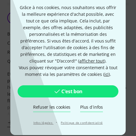
Grâce à nos cookies, nous souhaitons vous offrir
la meilleure expérience d'achat possible, avec
Super chouettes ces petites lyres !
M
tout ce que cela implique. Cela inclut, par
Maxime972 15.11.2025
exemple, des offres adaptées, des publicités
Bruit
personnalisées et la mémorisation des
préférences. Si vous êtes d'accord, il vous suffit
Caractéristiques
d'accepter l'utilisation de cookies à des fins de
Rendu
préférences, de statistiques et de marketing en
cliquant sur "D'accord!" (
afficher tout
).
Qualité de fabrication
Vous pouvez révoquer votre consentement à tout
Et bien pour ce prix-là, je suis bien surpris du rendu et des
moment via les paramètres de cookies (
ici
).
possibilités de cette lyre, au passage très silencieuses. De
l'effet Beam à Wash à Flower, de pouvoir faire tourner les 6
C'est bon
leds comme on le souhaite, les changements de couleurs
fluides... au top ! Une fois qu'on en combine 2 ou 4 (ou
Refuser les cookies
Plus d´infos
plus...) sur un pont, ça donne de l'envergure à la scène.
Avec 2
·
Afficher plus
Infos légales
Politique de confidentialité