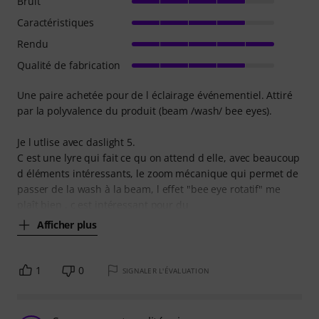
Bruit
Caractéristiques
Rendu
Qualité de fabrication
Une paire achetée pour de l éclairage événementiel. Attiré
par la polyvalence du produit (beam /wash/ bee eyes).
Je l utlise avec daslight 5.
C est une lyre qui fait ce qu on attend d elle, avec beaucoup
d éléments intéressants, le zoom mécanique qui permet de
passer de la wash à la beam, l effet "bee eye rotatif" me
plaît bien , c est intéressant pour du
Afficher plus
1
0
SIGNALER L'ÉVALUATION