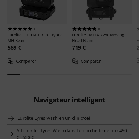
1
8
Eurolite
LED TMH-B120 Hypno
Eurolite
TMH XB-280 Moving-
E
MH Beam
Head-Beam
H
569 €
719 €
Comparer
Comparer
Navigateur intelligent
Eurolite Lyres Wash en un clin d'oeil
Afficher les Lyres Wash dans la fourchette de prix 450
€ - 550 €