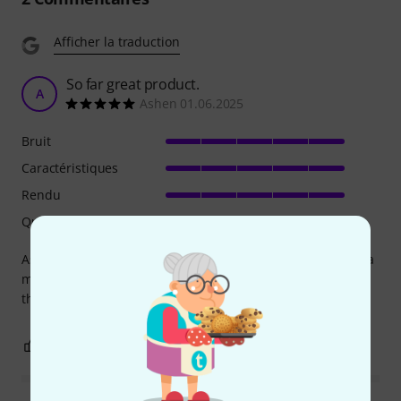
Afficher la traduction
So far great product.
A
Ashen 01.06.2025
Bruit
Caractéristiques
Rendu
Qualité de fabrication
As this is a recently launched product and I only bought it a
month ago I can't say the built quality and reliability, so far
the performance and light output is top notch.
4
1
SIGNALER L'ÉVALUATION