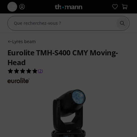
Démarr
Lyres beam
Eurolite TMH-S400 CMY Moving-
Head
5.0 étoiles sur 5 d'après 2 évaluations clients
(
2
)