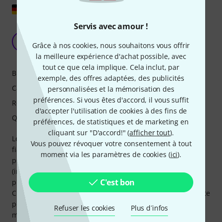
Afficher l'original
Servis avec amour !
Simple gagnant en termes de rapport qualité-
prix
BT
Grâce à nos cookies, nous souhaitons vous offrir
Busch Tech 09.10.2025
la meilleure expérience d'achat possible, avec
tout ce que cela implique. Cela inclut, par
Bruit
exemple, des offres adaptées, des publicités
Caractéristiques
personnalisées et la mémorisation des
préférences. Si vous êtes d'accord, il vous suffit
Rendu
d'accepter l'utilisation de cookies à des fins de
Qualité de fabrication
préférences, de statistiques et de marketing en
cliquant sur "D'accord!" (
afficher tout
).
Le meilleur rapport qualité-prix : lumineux, silencieux et
Vous pouvez révoquer votre consentement à tout
fiable. Hybride polyvalent avec CMY, sans chichis. Faisceau
moment via les paramètres de cookies (
ici
).
puissant et spot net pour un prix imbattable. Texte
(introduction, explication, conclusion) : Après plusieurs
C'est bon
projets (club, plein air, gala), une évidence : le TMH-S400
CMY est à la hauteur. La luminosité est largement suffisante
pour les scènes de taille moyenne, et le faisceau tient
Refuser les cookies
Plus d´infos
même face aux murs de brume/LED. Le mélange CMY est