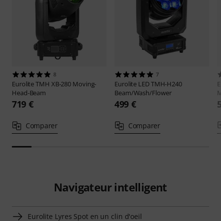
8
7
Eurolite
TMH XB-280 Moving-
Eurolite
LED TMH-H240
E
Head-Beam
Beam/Wash/Flower
719 €
499 €
Comparer
Comparer
Navigateur intelligent
Eurolite Lyres Spot en un clin d'oeil