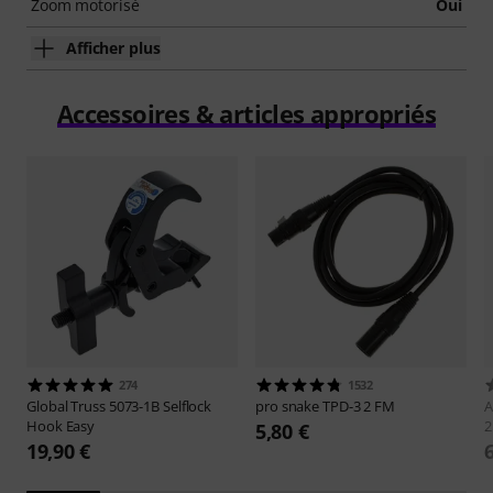
Zoom motorisé
Oui
Afficher plus
Accessoires & articles appropriés
274
1532
Global Truss
5073-1B Selflock
pro snake
TPD-3 2 FM
A
Hook Easy
2
5,80 €
19,90 €