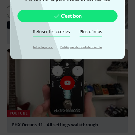
C'est bon
VIDÉO
Refuser les cookies
Plus d´infos
Electro Harmonix Oceans 11 Reverb
·
Jouer
Infos légales
Politique de confidentialité
YOUTUBE
EHX Oceans 11 - All settings walkthrough