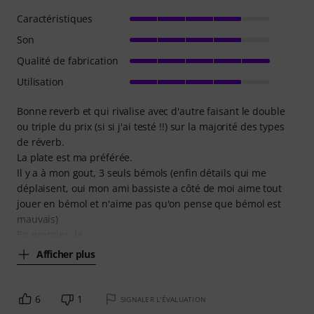
Caractéristiques
Son
Qualité de fabrication
Utilisation
Bonne reverb et qui rivalise avec d'autre faisant le double
ou triple du prix (si si j'ai testé !!) sur la majorité des types
de réverb.
La plate est ma préférée.
Il y a à mon gout, 3 seuls bémols (enfin détails qui me
déplaisent, oui mon ami bassiste a côté de moi aime tout
jouer en bémol et n'aime pas qu'on pense que bémol est
mauvais)
En premier, la
Afficher plus
6
1
SIGNALER L'ÉVALUATION