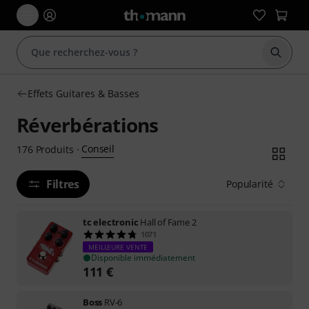
Démarr
Effets Guitares & Basses
Réverbérations
Conseil
176
Produits
·
Filtres
Popularité
tc electronic
Hall of Fame 2
1071
MEILLEURE VENTE
Disponible immédiatement
111
€
Boss
RV-6