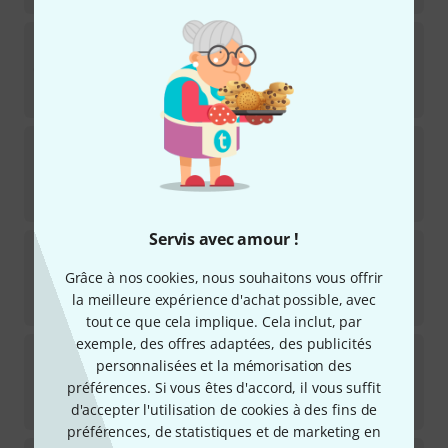
GFI System
Solis Ventus Reverb & Delay
5
Disponible immédiatement
589
€
Joyo
R-14 Atmosphere Reverb
128
Disponible immédiatement
75
€
Servis avec amour !
Surfy Industries
Surfybear Compact Deluxe WH
8
Grâce à nos cookies, nous souhaitons vous offrir
Disponible immédiatement
la meilleure expérience d'achat possible, avec
379
€
tout ce que cela implique. Cela inclut, par
exemple, des offres adaptées, des publicités
Cornerstone
Nucleo Stereo Reverb
personnalisées et la mémorisation des
4
préférences. Si vous êtes d'accord, il vous suffit
Disponible immédiatement
422
€
d'accepter l'utilisation de cookies à des fins de
préférences, de statistiques et de marketing en