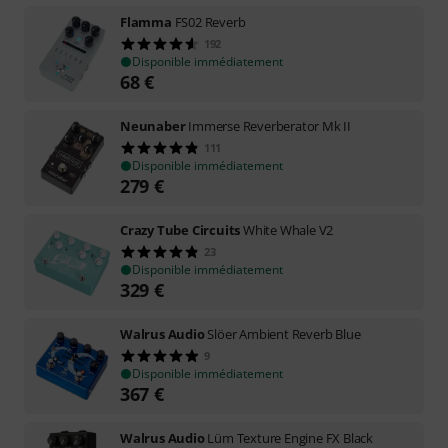
Flamma
FS02 Reverb
192
Disponible immédiatement
68
€
Neunaber
Immerse Reverberator Mk II
111
Disponible immédiatement
279
€
Crazy Tube Circuits
White Whale V2
23
Disponible immédiatement
329
€
Walrus Audio
Slöer Ambient Reverb Blue
9
Disponible immédiatement
367
€
Walrus Audio
Lüm Texture Engine FX Black