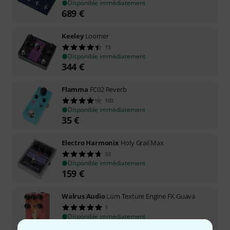
Disponible immédiatement
689
€
Keeley
Loomer
15
Disponible immédiatement
344
€
Flamma
FC02 Reverb
103
Disponible immédiatement
35
€
Electro Harmonix
Holy Grail Max
33
Disponible immédiatement
159
€
Walrus Audio
Lüm Texture Engine FX Guava
1
Disponible immédiatement
299
€