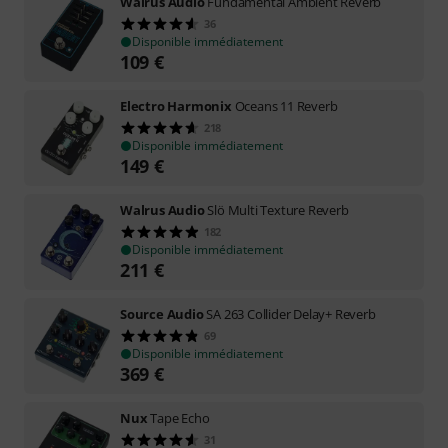
Walrus Audio
Fundamental Ambient Reverb
36
Disponible immédiatement
109
€
Electro Harmonix
Oceans 11 Reverb
218
Disponible immédiatement
149
€
Walrus Audio
Slö Multi Texture Reverb
182
Disponible immédiatement
211
€
Source Audio
SA 263 Collider Delay+ Reverb
69
Disponible immédiatement
369
€
Nux
Tape Echo
31