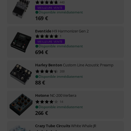
443
MEILLEURE VENTE
Disponible immédiatement
169
€
Eventide
H9 Harmonizer Gen 2
1
MEILLEURE VENTE
Disponible immédiatement
694
€
Harley Benton
Custom Line Acoustic Preamp
200
Disponible immédiatement
88
€
Hotone
NC-200 Verbera
14
Disponible immédiatement
266
€
Crazy Tube Circuits
White Whale JR