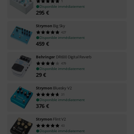
1
Disponible immédiatement
295
€
Strymon
Big Sky
427
Disponible immédiatement
459
€
Behringer
DR600 Digital Reverb
479
Disponible immédiatement
29
€
Strymon
Bluesky V2
31
Disponible immédiatement
376
€
Strymon
Flint V2
43
Disponible immédiatement