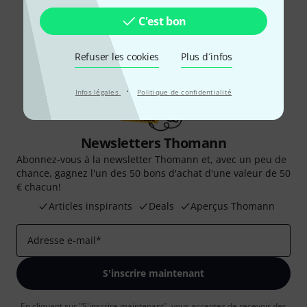
Partager
Aide et commentaires
C'est bon
Refuser les cookies
Plus d´infos
·
Infos légales
Politique de confidentialité
Newsletters Thomann
Abonnez-vous à la newsletter Thomann et, avec un peu de
chance, gagnez l'un des 50 bons d'achat d'une valeur de 50
€ chacun!
Articles inspirants
Deals
Aperçus Thomann
Adresse e-mail
*
S'inscrire maintenant
En cliquant sur "S'inscrire maintenant", vous acceptez de recevoir des