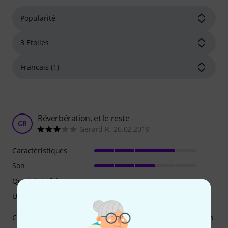
Réverbération, et le reste
GR
Gerard R. 26.02.2019
Caractéristiques
Son
Qualité de fabrication
Utilisation
Ce que j'ai aimé le plus dans cette réverbération: le trémolo