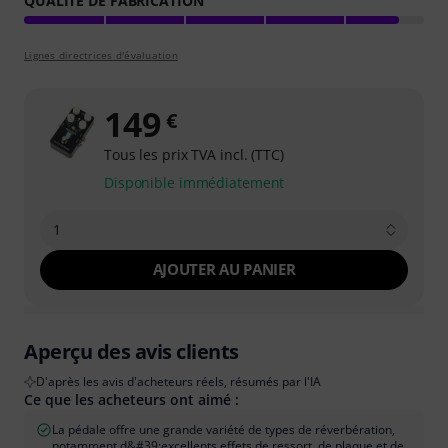
QUALITÉ DE FABRICATION
Lignes directrices d'évaluation
149
€
Tous les prix TVA incl. (TTC)
Disponible immédiatement
1
AJOUTER AU PANIER
Aperçu des avis clients
D'après les avis d'acheteurs réels, résumés par l'IA
Ce que les acheteurs ont aimé :
La pédale offre une grande variété de types de réverbération,
notamment d&#39;excellents effets de ressort, de plaque et de