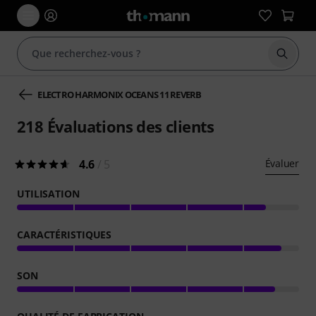
Démarr
ELECTRO HARMONIX OCEANS 11 REVERB
218
Évaluations des clients
4.6
/ 5
Évaluer
UTILISATION
CARACTÉRISTIQUES
SON