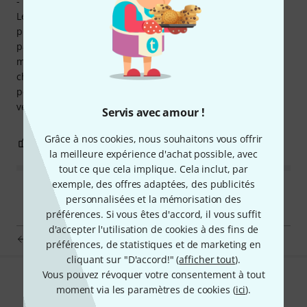
- neutre, pas coloré - et le pitch shift à l'octave inférieure.
Les réverbérations m'ont laissé plus réservé. L'appui
prolongé sur la pédale pour faire une boucle ne se révèle
pas toujours très efficace, avec un niveau un peu faible -
mais l'idée est appréciable. On peut personnaliser un peu
chaque type de son, et cela reste en mémoire. L'objet est
petit, tout est écrit en minuscule: à vos pieds, vous ne
verrez rien!
Servis avec amour !
Grâce à nos cookies, nous souhaitons vous offrir
1
0
SIGNALER L'ÉVALUATION
la meilleure expérience d'achat possible, avec
tout ce que cela implique. Cela inclut, par
exemple, des offres adaptées, des publicités
personnalisées et la mémorisation des
préférences. Si vous êtes d'accord, il vous suffit
d'accepter l'utilisation de cookies à des fins de
Electro Harmonix Oceans 11 Reverb
préférences, de statistiques et de marketing en
cliquant sur "D'accord!" (
afficher tout
).
Vous pouvez révoquer votre consentement à tout
Aimez-vous ce que vous voyez ?
moment via les paramètres de cookies (
ici
).