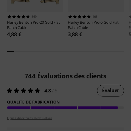
569
405
Harley Benton
Pro-20 Gold Flat
Harley Benton
Pro-5 Gold Flat
H
Patch Cable
Patch Cable
P
4,88 €
3,88 €
744
Évaluations des clients
Évaluer
4.8
/ 5
QUALITÉ DE FABRICATION
Lignes directrices d'évaluation