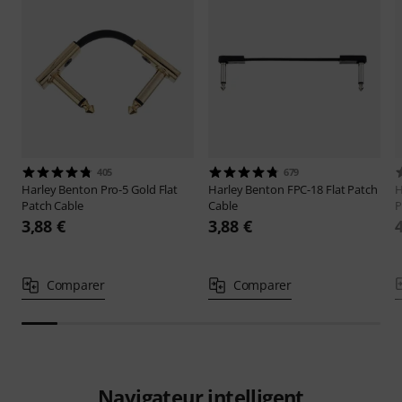
405
679
Harley Benton
Pro-5 Gold Flat
Harley Benton
FPC-18 Flat Patch
H
Patch Cable
Cable
P
3,88 €
3,88 €
Comparer
Comparer
Navigateur intelligent