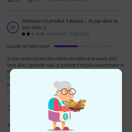
Attention ce produit à évolué ... et pas dans le
bon sens :-(
LP
Laurent Ph 19.09.2022
Qualité de fabrication
Si vous aviez acheté des câbles de cette série avant 2022
vous allez constater que ce produit n'est plus exactement le
même et celà malgré son nom qui reste inchangé.
Tout d'abord les fiches ont des extrémités carrées et non
plus arrondies. Mais surtout les longueurs de câble ont été
réduite. Auparavant (avant 2022) la longueur du câble du
Pro5 était de 5cm, pour
Afficher plus
11
0
SIGNALER L'ÉVALUATION