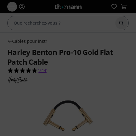
Démarr
Câbles pour instr.
Harley Benton Pro-10 Gold Flat
Patch Cable
4.8 étoiles sur 5 d'après 744 évaluations clients
(
744
)