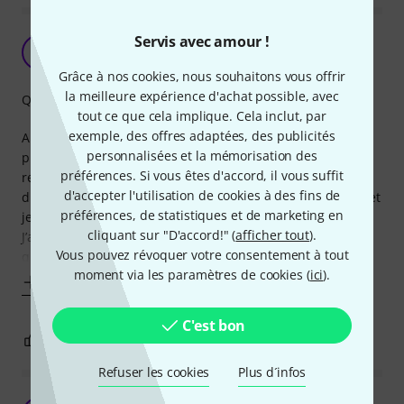
Servis avec amour !
Impec !
M
Malcolm67 22.03.2020
Grâce à nos cookies, nous souhaitons vous offrir
la meilleure expérience d'achat possible, avec
Qualité de fabrication
tout ce que cela implique. Cela inclut, par
exemple, des offres adaptées, des publicités
Après en avoir acheté un pour me rendre compte
personnalisées et la mémorisation des
physiquement de la fabrication et de le tester j’en ai
préférences. Si vous êtes d'accord, il vous suffit
recommandé 6 autres de la même marque, mais de taille
d'accepter l'utilisation de cookies à des fins de
différente, pour gagner de la place dans mon Pedalboard et
préférences, de statistiques et de marketing en
je suis très satisfait du résultat.
cliquant sur "D'accord!" (
afficher tout
).
J’ai constaté que la transmission du signal c’est amélioré et
Vous pouvez révoquer votre consentement à tout
que le gain de place qu’il procure n’est pas
moment via les paramètres de cookies (
ici
).
Afficher plus
C'est bon
1
1
SIGNALER L'ÉVALUATION
Refuser les cookies
Plus d´infos