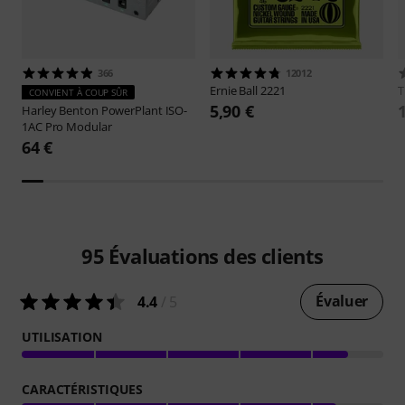
366
12012
Ernie Ball
2221
CONVIENT À COUP SÛR
5,90 €
Harley Benton
PowerPlant ISO-
1AC Pro Modular
64 €
95
Évaluations des clients
Évaluer
4.4
/ 5
UTILISATION
CARACTÉRISTIQUES