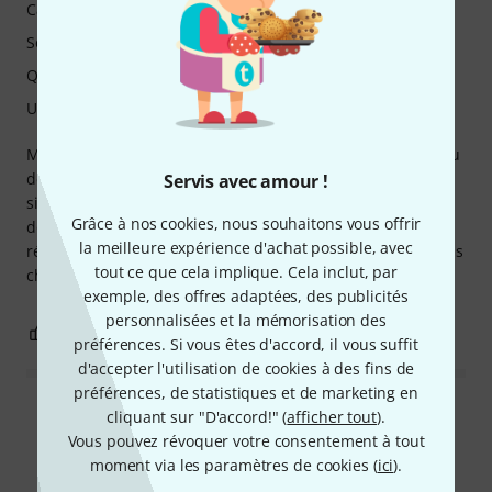
Caractéristiques
Son
Qualité de fabrication
Utilisation
Mon ampli a lampe n'a pas de reverb aussi comme j avis vu
de bons avis sur celle ci j'ai craqué. Je cherche un truc
Servis avec amour !
simple pour une reverb de base Je sui decu. le potard a 0
Grâce à nos cookies, nous souhaitons vous offrir
donne encore de la reverb comme a 9 heures bref pas de
la meilleure expérience d'achat possible, avec
réglage correct possible c'est trop grossier même a 0. Je vais
tout ce que cela implique. Cela inclut, par
chercher une autre reverb sur le site .
exemple, des offres adaptées, des publicités
personnalisées et la mémorisation des
1
2
SIGNALER L'ÉVALUATION
préférences. Si vous êtes d'accord, il vous suffit
d'accepter l'utilisation de cookies à des fins de
préférences, de statistiques et de marketing en
Lire toutes les évaluations
cliquant sur "D'accord!" (
afficher tout
).
Vous pouvez révoquer votre consentement à tout
moment via les paramètres de cookies (
ici
).