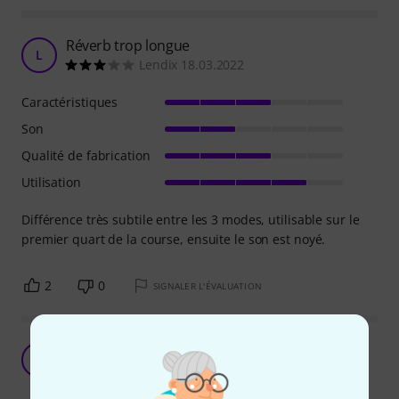
Réverb trop longue
L
Lendix 18.03.2022
Caractéristiques
Son
Qualité de fabrication
Utilisation
Différence très subtile entre les 3 modes, utilisable sur le
premier quart de la course, ensuite le son est noyé.
2
0
SIGNALER L'ÉVALUATION
Dommage
A
Anonyme 30.12.2021