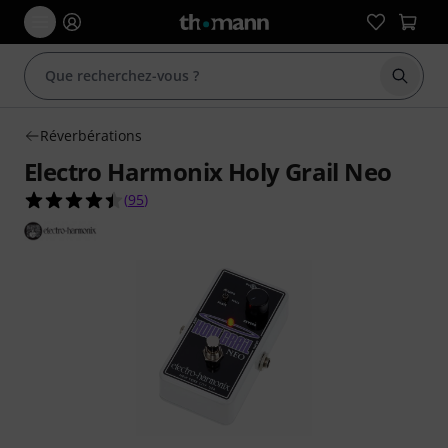
Démarr
Réverbérations
Electro Harmonix Holy Grail Neo
4.4 étoiles sur 5 d'après 95 évaluations clients
(
95
)