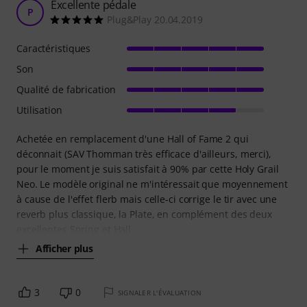
Excellente pédale
P
Plug&Play 20.04.2019
Caractéristiques
Son
Qualité de fabrication
Utilisation
Achetée en remplacement d'une Hall of Fame 2 qui
déconnait (SAV Thomman très efficace d'ailleurs, merci),
pour le moment je suis satisfait à 90% par cette Holy Grail
Neo. Le modèle original ne m'intéressait que moyennement
à cause de l'effet flerb mais celle-ci corrige le tir avec une
reverb plus classique, la Plate, en complément des deux
excellentes Spring et Hall.
Afficher plus
3
0
SIGNALER L'ÉVALUATION