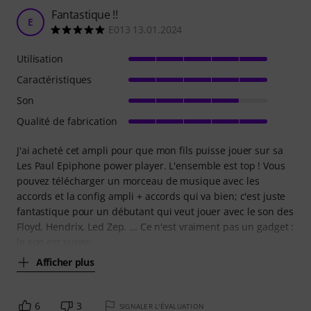
Fantastique !!
E
E013 13.01.2024
Utilisation
Caractéristiques
Son
Qualité de fabrication
J'ai acheté cet ampli pour que mon fils puisse jouer sur sa
Les Paul Epiphone power player. L'ensemble est top ! Vous
pouvez télécharger un morceau de musique avec les
accords et la config ampli + accords qui va bien; c'est juste
fantastique pour un débutant qui veut jouer avec le son des
Floyd, Hendrix, Led Zep. ... Ce n'est vraiment pas un gadget :
le son est super
Afficher plus
6
3
SIGNALER L'ÉVALUATION