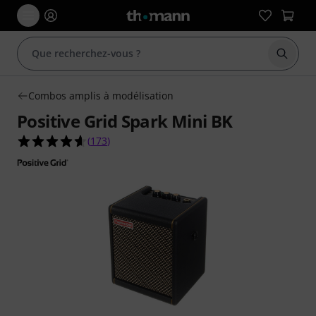
Démarr
Combos amplis à modélisation
Positive Grid Spark Mini BK
4.6 étoiles sur 5 d'après 173 évaluations clients
(
173
)