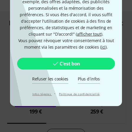
exemple, des offres adaptées, des publicités
personnalisées et la mémorisation des
préférences. Si vous êtes d'accord, il vous suffit
d'accepter l'utilisation de cookies à des fins de
Les clients qui ont regardé ce produit
préférences, de statistiques et de marketing en
ont acheté ceci
cliquant sur "D'accord!" (
afficher tout
).
Vous pouvez révoquer votre consentement à tout
moment via les paramètres de cookies (
ici
).
C'est bon
52%
Refuser les cookies
Plus d´infos
14%
·
Infos légales
Politique de confidentialité
ONT ACHETÉ
ONT ACHETÉ
Positive Grid Spark 2 BK
EXACTEMENT CE PRODUIT
199 €
259 €