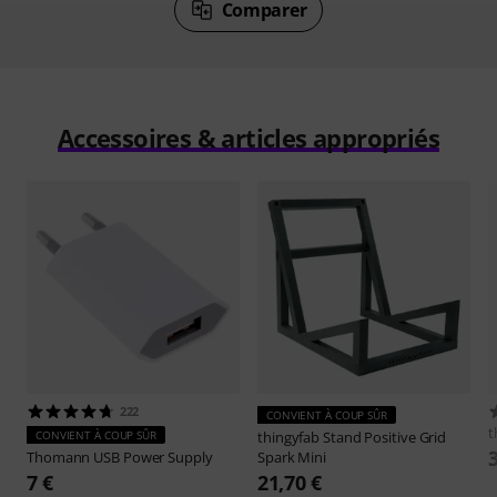
Comparer
Accessoires & articles appropriés
222
CONVIENT À COUP SÛR
t
CONVIENT À COUP SÛR
thingyfab
Stand Positive Grid
Thomann
USB Power Supply
Spark Mini
7 €
21,70 €