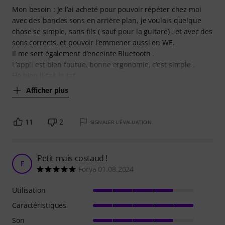
Mon besoin : Je l’ai acheté pour pouvoir répéter chez moi
avec des bandes sons en arrière plan, je voulais quelque
chose se simple, sans fils ( sauf pour la guitare) , et avec des
sons corrects, et pouvoir l’emmener aussi en WE.
Il me sert également d’enceinte Bluetooth .
L’appli est bien foutue, bonne ergonomie, c’est simple .
Hé bien il fait le taf
Afficher plus
11
2
SIGNALER L'ÉVALUATION
Petit mais costaud !
F
Forya 01.08.2024
Utilisation
Caractéristiques
Son