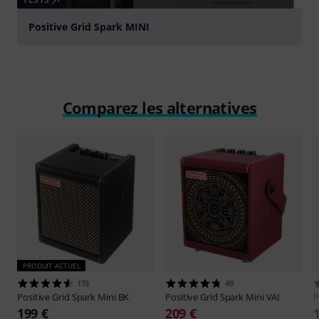
Positive Grid Spark MINI
Comparez les alternatives
PRODUIT ACTUEL
173
49
Positive Grid
Spark Mini BK
Positive Grid
Spark Mini VAI
P
199 €
209 €