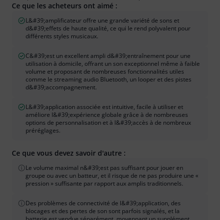
Ce que les acheteurs ont aimé :
L&#39;amplificateur offre une grande variété de sons et
d&#39;effets de haute qualité, ce qui le rend polyvalent pour
différents styles musicaux.
C&#39;est un excellent ampli d&#39;entraînement pour une
utilisation à domicile, offrant un son exceptionnel même à faible
volume et proposant de nombreuses fonctionnalités utiles
comme le streaming audio Bluetooth, un looper et des pistes
d&#39;accompagnement.
L&#39;application associée est intuitive, facile à utiliser et
améliore l&#39;expérience globale grâce à de nombreuses
options de personnalisation et à l&#39;accès à de nombreux
préréglages.
Ce que vous devez savoir d'autre :
Le volume maximal n&#39;est pas suffisant pour jouer en
groupe ou avec un batteur, et il risque de ne pas produire une «
pression » suffisante par rapport aux amplis traditionnels.
Des problèmes de connectivité de l&#39;application, des
blocages et des pertes de son sont parfois signalés, et la
batterie est vendue séparément, moyennant un supplément.