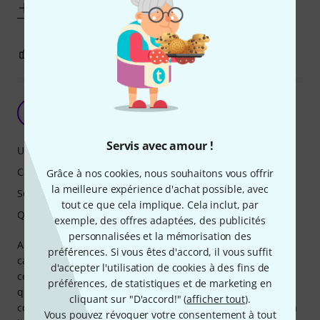
Afficher plus
6
1
SIGNALER L'ÉVALUATION
polyvalent, sonne bien et fort
B
BinaryJack 11.08.2025
Servis avec amour !
Utilisation
Caractéristiques
Grâce à nos cookies, nous souhaitons vous offrir
la meilleure expérience d'achat possible, avec
Son
tout ce que cela implique. Cela inclut, par
Qualité de fabrication
exemple, des offres adaptées, des publicités
personnalisées et la mémorisation des
A la base je m'étais orienté sur le Spark 40 mais retourné
préférences. Si vous êtes d'accord, il vous suffit
car il ne possède pas de batterie interne. Le Spark 2 offre
d'accepter l'utilisation de cookies à des fins de
cette possibilité, mais l'étiquette produit laisse entendre
préférences, de statistiques et de marketing en
que l'engin possède cette faculté alors qu'en fait il faut
cliquant sur "D'accord!" (
afficher tout
).
commander la batterie à part. C'est pas clair du tout! Sur la
Vous pouvez révoquer votre consentement à tout