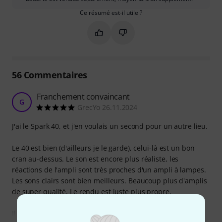
Ce résumé est-il utile ?
Marquer ce résumé comme utile
Marquer ce résumé comme in
56
Commentaires
Franchement convaincant
G
GrecYo 26.11.2024
J'ai le Spark 40, et j'en voulais un second pour un autre lieu.
Le 40 est bien (d'ailleurs je le garde), celui-là est un bon
cran au-dessus. Le son est encore plus réaliste, les
réactions de l'ampli sont très proches d'un ampli à lampes.
Les sons clairs sont bien meilleurs. Beaucoup plus d'amplis
de super qualité. Le rendu est juste plus propre.
Il y