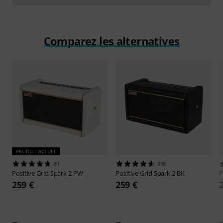
Comparez les alternatives
PRODUIT ACTUEL
81
318
Positive Grid
Spark 2 PW
Positive Grid
Spark 2 BK
P
259 €
259 €