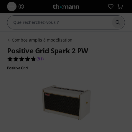
Démarr
Combos amplis à modélisation
Positive Grid Spark 2 PW
4.7 étoiles sur 5 d'après 81 évaluations clients
(
81
)