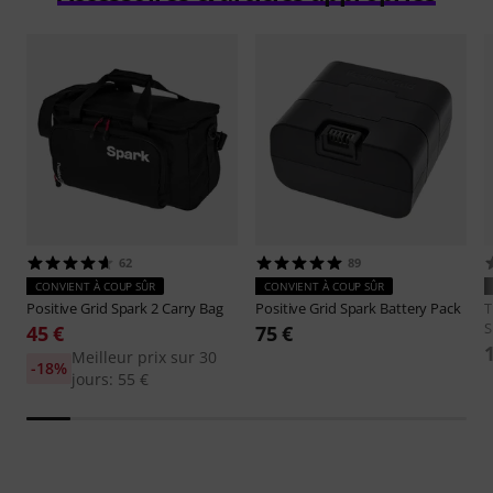
62
89
CONVIENT À COUP SÛR
CONVIENT À COUP SÛR
Positive Grid
Spark 2 Carry Bag
Positive Grid
Spark Battery Pack
S
45 €
75 €
Meilleur prix sur 30
-18%
jours: 55 €