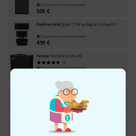
Disponible immédiatement
505
€
Positive Grid
Spark 2 PW w/Bag & Footswitch
Disponible immédiatement
439
€
Fender
Rumble Studio 40
96
Disponible immédiatement
462
€
Vox
Adio Air Bass
21
Disponible immédiatement
333
€
Positive Grid
Spark Go PW Bundle
Disponible sous 3–4 semaines