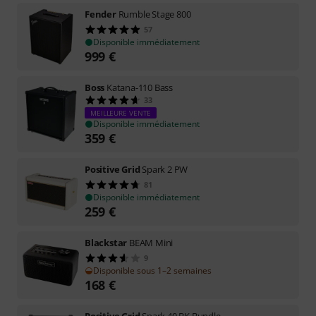
Fender
Rumble Stage 800
57
Disponible immédiatement
999
€
Boss
Katana-110 Bass
33
MEILLEURE VENTE
Disponible immédiatement
359
€
Positive Grid
Spark 2 PW
81
Disponible immédiatement
259
€
Blackstar
BEAM Mini
9
Disponible sous 1–2 semaines
168
€