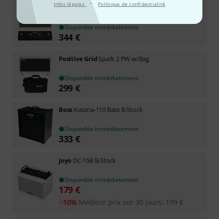
·
Infos légales
Politique de confidentialité
Positive Grid
Spark 40 PW Bundle
Disponible immédiatement
344
€
Positive Grid
Spark 2 PW w/Bag
Disponible immédiatement
299
€
Boss
Katana-110 Bass B-Stock
Disponible immédiatement
333
€
Joyo
DC-15B B-Stock
Disponible immédiatement
179
€
-10%
Meilleur prix sur 30 jours
:
199
€