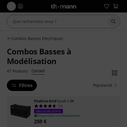
Démarr
Combos Basses Electriques
Combos Basses à
Modélisation
Conseil
47
Produits
·
Filtres
Popularité
Positive Grid
Spark 2 BK
318
MEILLEURE VENTE
Disponible immédiatement
259
€