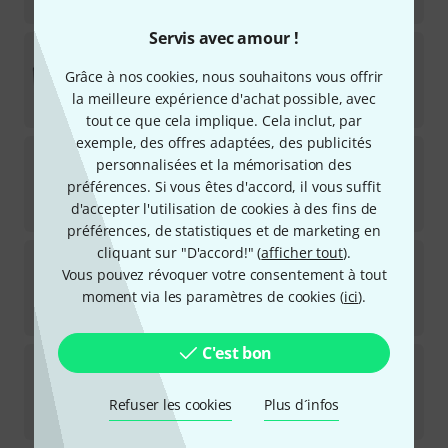
117
€
Servis avec amour !
Fender
Rumble Stage 800 Bundle
Grâce à nos cookies, nous souhaitons vous offrir
Disponible immédiatement
la meilleure expérience d'achat possible, avec
1.075
€
tout ce que cela implique. Cela inclut, par
exemple, des offres adaptées, des publicités
Positive Grid
Spark 40 BK Bundle
personnalisées et la mémorisation des
préférences. Si vous êtes d'accord, il vous suffit
Disponible immédiatement
d'accepter l'utilisation de cookies à des fins de
499
€
préférences, de statistiques et de marketing en
cliquant sur "D'accord!" (
afficher tout
).
Positive Grid
Spark 2 PW Bundle
Vous pouvez révoquer votre consentement à tout
moment via les paramètres de cookies (
Disponible immédiatement
ici
).
509
€
C'est bon
Positive Grid
Spark Go BK Bundle
Disponible immédiatement
Refuser les cookies
Plus d´infos
355
€