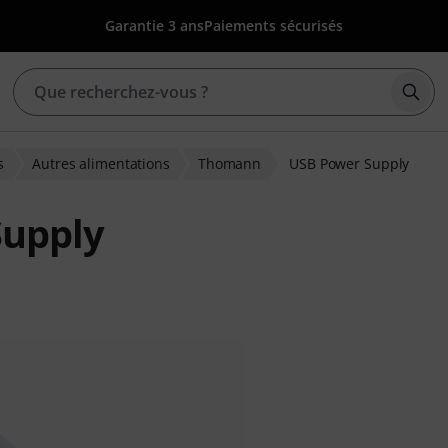
Garantie 3 ans
Paiements sécurisés
Déma
s
Autres alimentations
Thomann
USB Power Supply
upply
ions clients