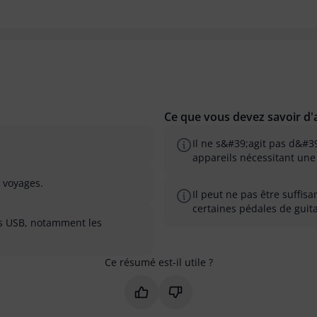
Ce que vous devez savoir d'a
Il ne s&#39;agit pas d&#3
appareils nécessitant une
s voyages.
Il peut ne pas être suffi
certaines pédales de guit
ils USB, notamment les
Ce résumé est-il utile ?
Marquer ce résumé comme utile
Marquer ce résumé comme