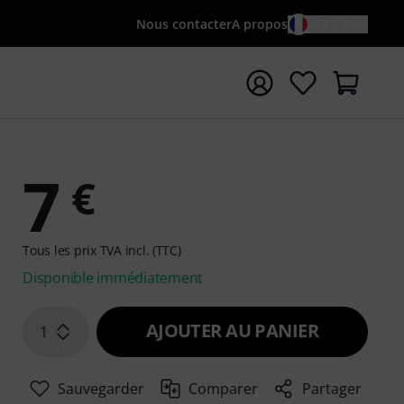
Nous contacter
A propos
FR / €
rrer la recherche avec le terme de recherche {searchTerm
7
€
Tous les prix TVA incl. (TTC)
Disponible immédiatement
AJOUTER AU PANIER
1
Sauvegarder
Comparer
Partager