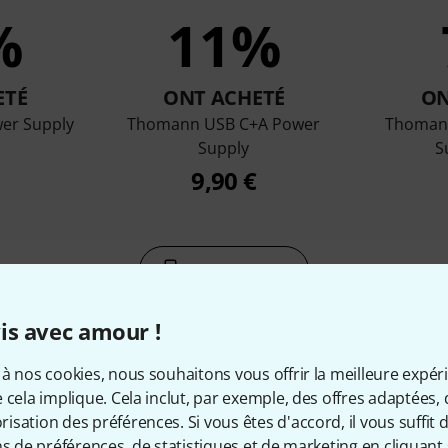
%
11%
ETÉ
ONT ACHETÉ
ON
er Supply
Thomann USB C+A Power
Thoman
Supply
S
9,90 €
Comparer
is avec amour !
à nos cookies, nous souhaitons vous offrir la meilleure expér
 cela implique. Cela inclut, par exemple, des offres adaptées, 
sation des préférences. Si vous êtes d'accord, il vous suffit d'
cessoires & articles appropr
ns de préférences, de statistiques et de marketing en cliquant 