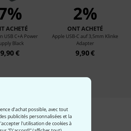
7%
2%
T ACHETÉ
ONT ACHETÉ
n USB C+A Power
Apple USB-C auf 3,5mm Klinke
upply Black
Adapter
9,90 €
9,90 €
ience d'achat possible, avec tout
des publicités personnalisées et la
accepter l'utilisation de cookies à
iés
sur "D'accord!" (
afficher tout
).