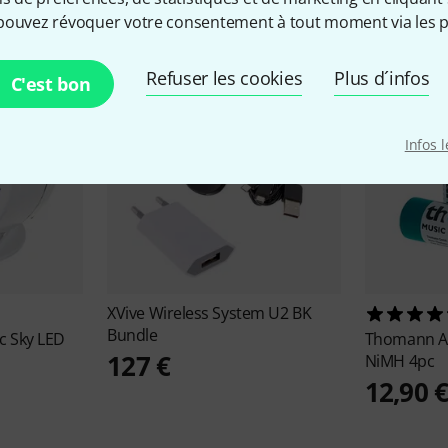
pouvez révoquer votre consentement à tout moment via les p
Refuser les cookies
Plus d´infos
C'est bon
Infos 
XVive
Wireless System U2 BK
Bundle
c Sky LED
Thomann
A
127 €
NiMH 4pc
12,90 