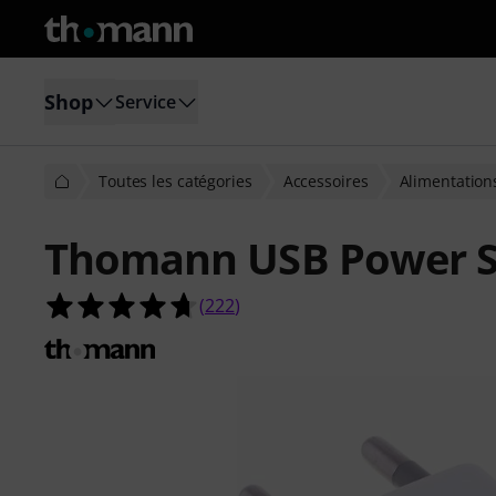
Shop
Service
Toutes les catégories
Accessoires
Alimentation
Thomann USB Power S
4.7 étoiles sur 5 d'après 222 évaluat
(
222
)