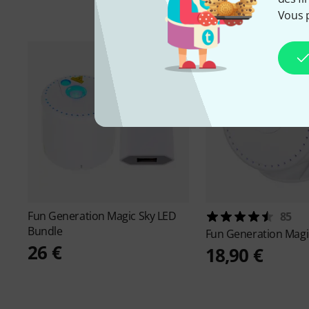
Vous 
Fun Generation
Magic Sky LED
85
Bundle
Fun Generation
Magi
26 €
18,90 €