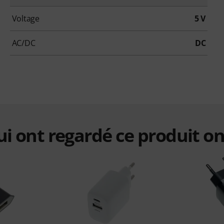
Voltage
5 V
AC/DC
DC
qui ont regardé ce produit on