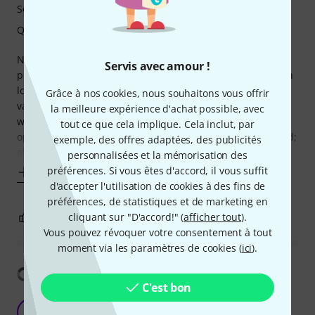
Son
Qualité de fabrication
Na zes maanden gebruik stopte het met werken. Het
Servis avec amour !
probleem zat in de voeding. De draden in de stekker waren
losgeraakt en bleken niet gesoldeerd, maar alleen met lijm
Grâce à nos cookies, nous souhaitons vous offrir
vastgezet. Ik heb de draden gesoldeerd, en het apparaat
la meilleure expérience d'achat possible, avec
werkte weer. Helaas stopte het na vier keer inschakelen
tout ce que cela implique. Cela inclut, par
opnieuw met functioneren. Ik heb de draden gecontroleerd;
exemple, des offres adaptées, des publicités
alles zat nog op zijn plaats,
personnalisées et la mémorisation des
préférences. Si vous êtes d'accord, il vous suffit
Afficher plus
d'accepter l'utilisation de cookies à des fins de
préférences, de statistiques et de marketing en
0
cliquant sur "D'accord!" (
5
afficher tout
).
SIGNALER L'ÉVALUATION
Vous pouvez révoquer votre consentement à tout
moment via les paramètres de cookies (
ici
).
Afficher la traduction
C'est bon
I love it
EK