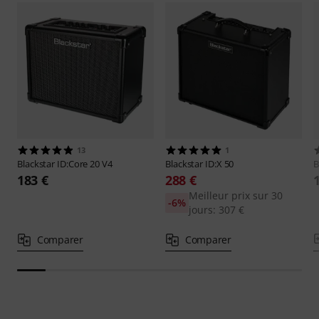
13
1
Blackstar
ID:Core 20 V4
Blackstar
ID:X 50
B
183 €
288 €
Meilleur prix sur 30
-6%
jours: 307 €
Comparer
Comparer