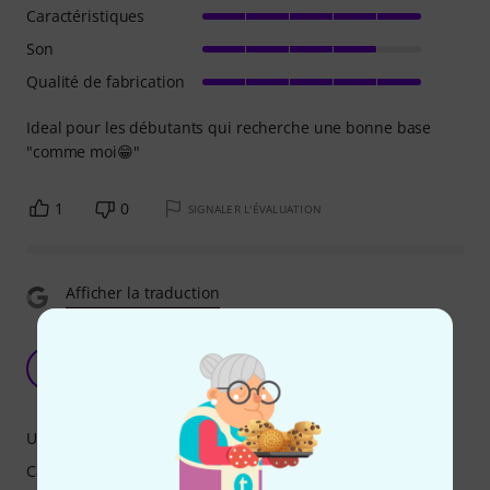
Caractéristiques
Son
Qualité de fabrication
Ideal pour les débutants qui recherche une bonne base
"comme moi😁"
1
0
SIGNALER L'ÉVALUATION
Afficher la traduction
Teleurstelling met Blackstar ID:Core 40 V4
gitaarapparaat
K
kromzatura 26.01.2025
Utilisation
Caractéristiques