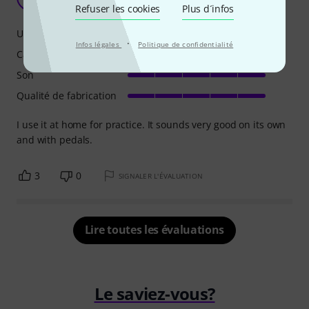
Ernie K 13.03.2024
Refuser les cookies
Plus d´infos
Utilisation
·
Infos légales
Politique de confidentialité
Caractéristiques
Son
Qualité de fabrication
I use it at home for practice. It sounds very good on its own
and with pedals.
3
0
SIGNALER L'ÉVALUATION
Lire toutes les évaluations
Le saviez-vous?