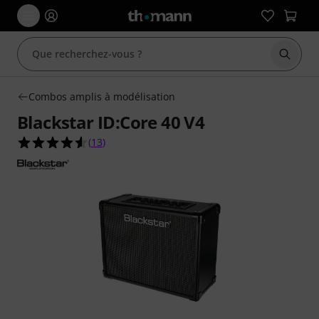
Démarr
Combos amplis à modélisation
Blackstar ID:Core 40 V4
4.5 étoiles sur 5 d'après 13 évaluations clients
(
13
)