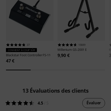
37
15889
Millenium
GS-2001 E
t
CONVIENT À COUP SÛR
9,90 €
Blackstar
Foot Controller FS-11
47 €
13
Évaluations des clients
Évaluer
4.5
/ 5