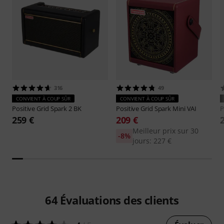
316
49
CONVIENT À COUP SÛR
CONVIENT À COUP SÛR
Positive Grid
Spark 2 BK
Positive Grid
Spark Mini VAI
P
259 €
209 €
Meilleur prix sur 30
-8%
jours: 227 €
64
Évaluations des clients