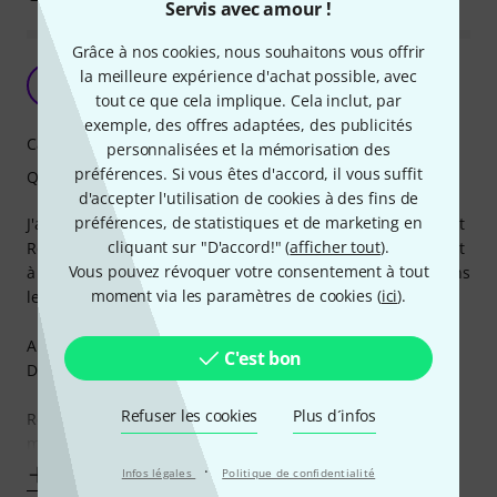
Servis avec amour !
Grâce à nos cookies, nous souhaitons vous offrir
Pas très utile
la meilleure expérience d'achat possible, avec
A
Anthony_L 02.02.2026
tout ce que cela implique. Cela inclut, par
exemple, des offres adaptées, des publicités
Caractéristiques
personnalisées et la mémorisation des
préférences. Si vous êtes d'accord, il vous suffit
Qualité de fabrication
d'accepter l'utilisation de cookies à des fins de
préférences, de statistiques et de marketing en
J'ai voulu l'offrir a un ami qui utilise un spark régulièrement
cliquant sur "D'accord!" (
afficher tout
).
Résultat c'est décevant: le nombre de preset est de 4... c'est
Vous pouvez révoquer votre consentement à tout
à dire exactement les 4 qui sont en mémoire hardware dans
moment via les paramètres de cookies (
ici
).
le spark!
Aucun moyen d'en mémoriser plus
C'est bon
Donc en gros ca déporte juste les 4 boutons
Refuser les cookies
Plus d´infos
Résultat mon amis garde son téléphone sur scène, ca
marche mieux (ca se
·
Afficher plus
Infos légales
Politique de confidentialité