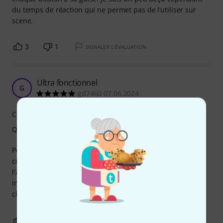
du temps de réaction qui ne permet pas de l’utiliser sur
scene.
3
1
SIGNALER L'ÉVALUATION
Ultra fonctionnel
G
gd7460 07.06.2024
Caractéristiques
Qualité de fabrication
Pédale ultra fonctionnelle pour driver mon Spark Live et le
côté sans fil est tout bonnement génial. Branchement , à
l'allumage , au Spark et à l'application quasiment
instantané. Top comme pedale et pour son prix n'est pas
cheap du tout.
4
1
SIGNALER L'ÉVALUATION