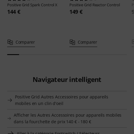
Positive Grid
Spark Control X
Positive Grid
Reactor Control
P
144 €
149 €
Comparer
Comparer
Navigateur intelligent
Positive Grid Autres Accessoires pour appareils
mobiles en un clin d'oeil
Afficher les Autres Accessoires pour appareils mobiles
dans la fourchette de prix 140 € - 180 €
Aller à la catégorie Footswitch / Sélecteurs