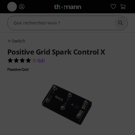
Démarr
Switch
Positive Grid Spark Control X
4.0 étoiles sur 5 d'après 64 évaluations clients
(
64
)