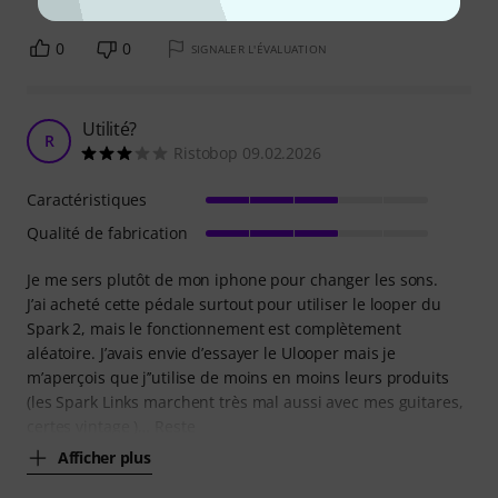
0
0
SIGNALER L'ÉVALUATION
Utilité?
R
Ristobop 09.02.2026
Caractéristiques
Qualité de fabrication
Je me sers plutôt de mon iphone pour changer les sons.
J’ai acheté cette pédale surtout pour utiliser le looper du
Spark 2, mais le fonctionnement est complètement
aléatoire. J’avais envie d’essayer le Ulooper mais je
m’aperçois que j’’utilise de moins en moins leurs produits
(les Spark Links marchent très mal aussi avec mes guitares,
certes vintage )… Reste
Afficher plus