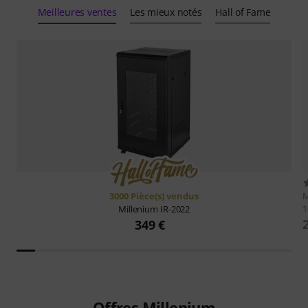
Meilleures ventes
Les mieux notés
Hall of Fame
3000 Pièce(s) vendus
M
Millenium
IR-2022
349 €
Offres Millenium