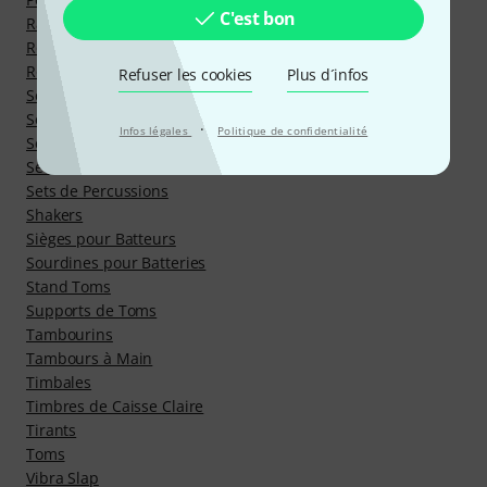
C'est bon
Racks pour Batterie
Rondelles
Rototoms
Refuser les cookies
Plus d´infos
Sets de Congas
Sets de Cymbales
·
Infos légales
Politique de confidentialité
Sets de Hardware
Sets de Peaux
Sets de Percussions
Shakers
Sièges pour Batteurs
Sourdines pour Batteries
Stand Toms
Supports de Toms
Tambourins
Tambours à Main
Timbales
Timbres de Caisse Claire
Tirants
Toms
Vibra Slap