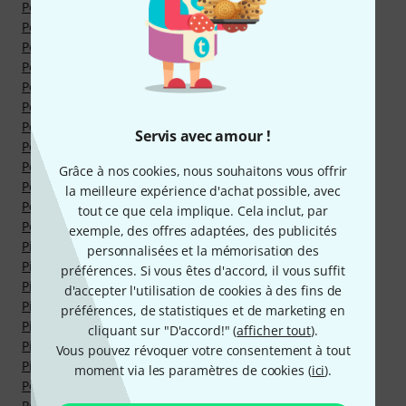
Peaux de Grosses Caisses
Peaux de Résonance pour Caisses Claires 14"
Peaux de Toms 06"
Peaux de Toms 08"
Peaux de Toms 10"
Peaux de Toms 12"
Peaux de Toms 13"
Servis avec amour !
Peaux de Toms 14"
Peaux de Toms 16"
Grâce à nos cookies, nous souhaitons vous offrir
Peaux de Toms 18"
la meilleure expérience d'achat possible, avec
Perches de Cymbale
tout ce que cela implique. Cela inclut, par
Percussion & Sampling Pads
exemple, des offres adaptées, des publicités
Pieds & Supports pour Percussions
personnalisées et la mémorisation des
Pieds Droits de Cymbale
préférences. Si vous êtes d'accord, il vous suffit
Pieds Perches de Cymbale
d'accepter l'utilisation de cookies à des fins de
Pieds de Caisse Claire
préférences, de statistiques et de marketing en
Pieds de Grosses Caisses
cliquant sur "D'accord!" (
afficher tout
).
Pieds de Stands Toms
Vous pouvez révoquer votre consentement à tout
Pieds de Toms
moment via les paramètres de cookies (
ici
).
Pédales de Charleston
Pédales de Grosse Caisse