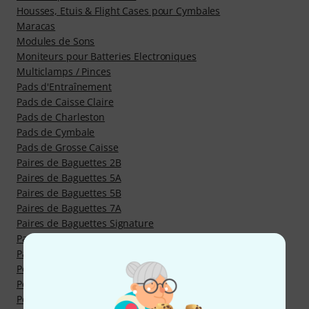
Housses, Etuis & Flight Cases pour Cymbales
Maracas
Modules de Sons
Moniteurs pour Batteries Electroniques
Multiclamps / Pinces
Pads d'Entraînement
Pads de Caisse Claire
Pads de Charleston
Pads de Cymbale
Pads de Grosse Caisse
Paires de Baguettes 2B
Paires de Baguettes 5A
Paires de Baguettes 5B
Paires de Baguettes 7A
Paires de Baguettes Signature
Paires de Balais
Paires de Rods
Peaux Maillées
Peaux de Bongos
Peaux de Frappe pour Caisses Claires 14"