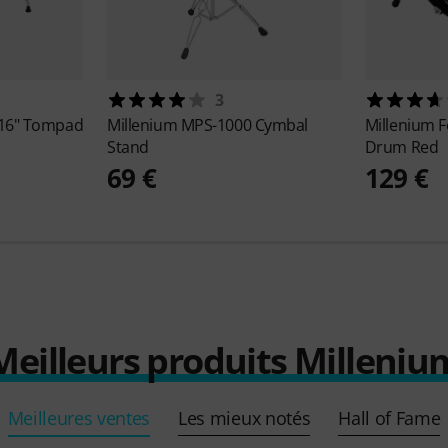
3
x16" Tompad
Millenium
MPS-1000 Cymbal
Millenium
F
Stand
Drum Red
69 €
129 €
Meilleurs produits Milleniu
Meilleures ventes
Les mieux notés
Hall of Fame