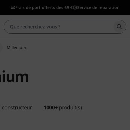
Frais de port offerts dès 69 €
Service de réparation
Déma
Millenium
nium
 constructeur
1000+
produit(s)