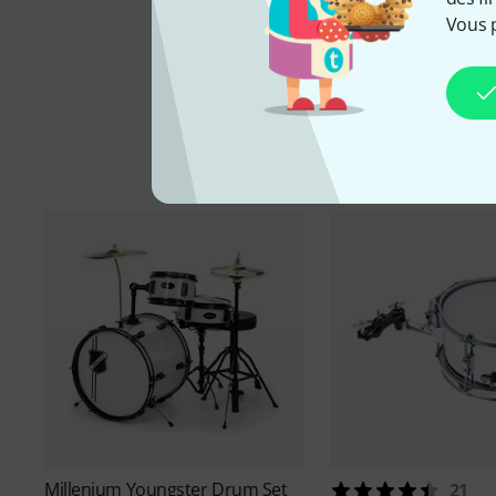
Vous 
Millenium
Youngster Drum Set
21