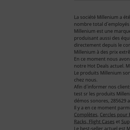
La société Millenium a été
nombre total d´employés e
Millenium est une marqu
produisant aussi des éq
directement depuis le con
Millenium à des prix extrê
En ce moment nous avons 
notre Hot Deals actuel. M
Le produits Millenium so
chez nous.
Afin d´informer nos clien
test sr les produits Mill
démos sonores, 285629 avi
Il y a en ce moment parmi
Complètes
,
Cercles pour 
Racks, Flight Cases
et
Sup
Le best-seller actuel est
M