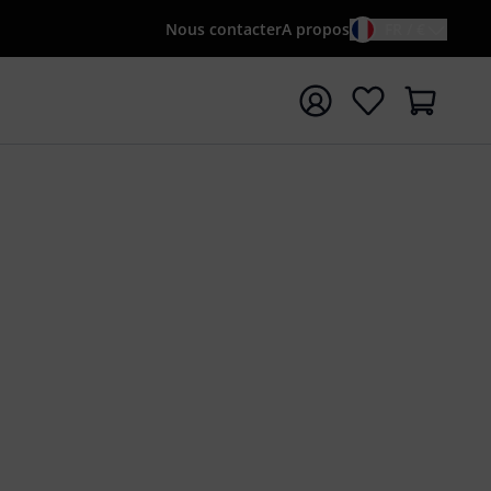
Nous contacter
A propos
FR / €
rrer la recherche avec le terme de recherche {searchTerm