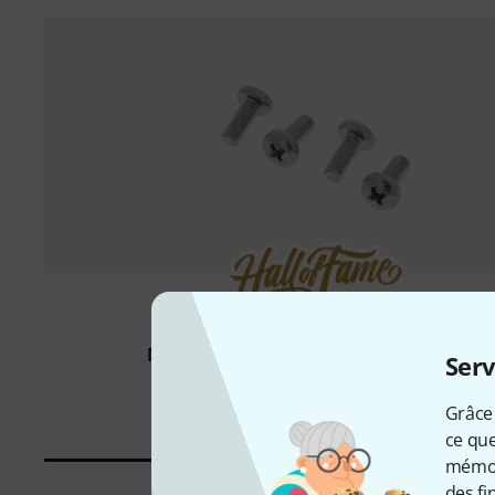
5000 Pièce(s) vendus
Millenium
M5 Screw Set for Module Plates
Serv
3,90 €
Grâce 
ce que
mémori
des fi