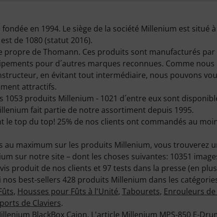
 fondée en 1994. Le siège de la société Millenium est situé 
st de 1080 (statut 2016).
e propre de Thomann. Ces produits sont manufacturés par 
uipements pour d´autres marques reconnues. Comme nous 
structeur, en évitant tout intermédiaire, nous pouvons vous 
ment attractifs.
1053 produits Millenium - 1021 d´entre eux sont disponibl
illenium fait partie de notre assortiment depuis 1995.
nt le top du top! 25% de nos clients ont commandés au moi
ts au maximum sur les produits Millenium, vous trouverez un
enium sur notre site – dont les choses suivantes: 10351 imag
s produit de nos clients et 97 tests dans la presse (en plus
 nos best-sellers 428 produits Millenium dans les catégori
Fûts
,
Housses pour Fûts à l'Unité
,
Tabourets
,
Enrouleurs de
ports de Claviers
.
illenium BlackBox Cajon
. L'article
Millenium MPS-850 E-Dru