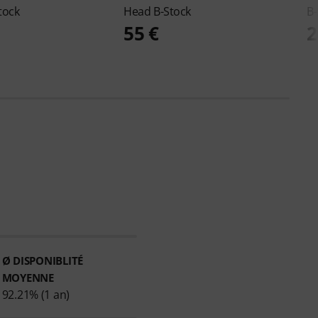
tock
Head B-Stock
B-
55 €
2
Ø DISPONIBLITÉ
MOYENNE
92.21% (1 an)