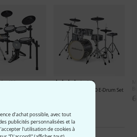
M
496
363
B
PS-750X E-Drum
Millenium
MPS-1000 E-Drum Set
6
999 €
ience d'achat possible, avec tout
des publicités personnalisées et la
accepter l'utilisation de cookies à
sur "D'accord!" (
afficher tout
).