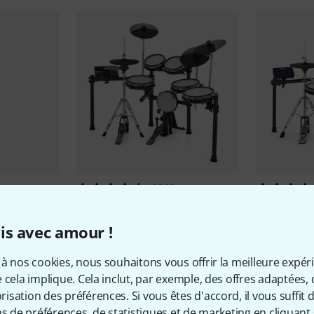
1802
Millenium
MPS-850 E-Drum Set
Millenium
M
Mesh Set
598 €
is avec amour !
498 €
à nos cookies, nous souhaitons vous offrir la meilleure expér
 cela implique. Cela inclut, par exemple, des offres adaptées, 
sation des préférences. Si vous êtes d'accord, il vous suffit d'
ns de préférences, de statistiques et de marketing en cliquant 