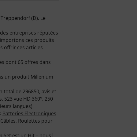
à Treppendorf (D). Le
des entreprises réputées
importons ces produits
offrir ces articles
es dont 65 offres dans
ns un produit Millenium
 total de 296850, avis et
es, 523 vue HD 360°, 250
ieurs langues).
es
Batteries Electroniques
 Câbles
,
Roulettes pour
m Set
est un Hit – nous l