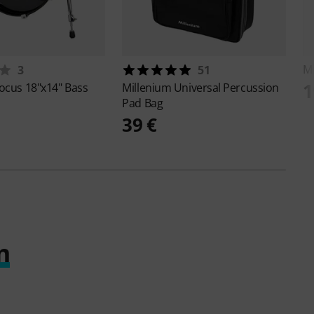
M
3
51
1
ocus 18"x14" Bass
Millenium
Universal Percussion
Pad Bag
39 €
m