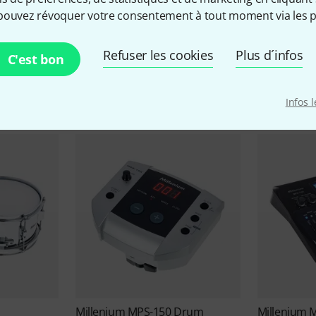
pouvez révoquer votre consentement à tout moment via les p
Offres Millenium
Refuser les cookies
Plus d´infos
C'est bon
Destockage
Deals actuels
Infos 
Millenium
MPS-150 Drum
Millenium
M