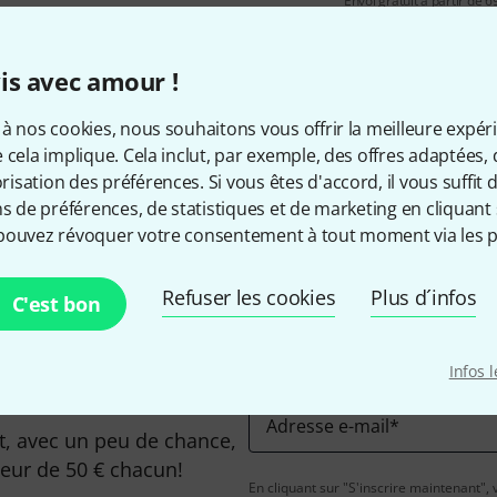
Envoi gratuit à partir de 6
Les prix sont indiqués avec TVA
is avec amour !
à nos cookies, nous souhaitons vous offrir la meilleure expér
 cela implique. Cela inclut, par exemple, des offres adaptées, 
Aimez-vous ce que vous voyez ?
sation des préférences. Si vous êtes d'accord, il vous suffit d'
ns de préférences, de statistiques et de marketing en cliquant 
pouvez révoquer votre consentement à tout moment via les p
Partager
Aide et commentaires
Refuser les cookies
Plus d´infos
C'est bon
Infos 
Adresse e-mail
*
, avec un peu de chance,
leur de 50 € chacun!
En cliquant sur "S'inscrire maintenant", 