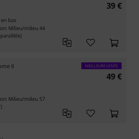
39
€
1 en bas
on: Milieu/milieu 44
parallèle)
ome II
MEILLEURE VENTE
49
€
on: Milieu/milieu 57
)