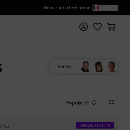
Nous contacter
A propos
FR / €
rrer la recherche avec le terme de recherche {searchTerm
s
Conseil
Popularité
rome
MEILLEURE VENTE