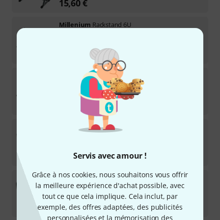
15,60
€
Millenium
Rackstand 6U
187
Disponible immédiatement
12,60
€
Millenium
Rackstand 4U
126
Disponible immédiatement
10,50
€
Millenium
Steel Box 6 45
19
Disponible immédiatement
62
€
Servis avec amour !
Grâce à nos cookies, nous souhaitons vous offrir
Millenium
Steel Box 2 Bag Bundle
la meilleure expérience d'achat possible, avec
tout ce que cela implique. Cela inclut, par
Disponible immédiatement
53
€
exemple, des offres adaptées, des publicités
personnalisées et la mémorisation des