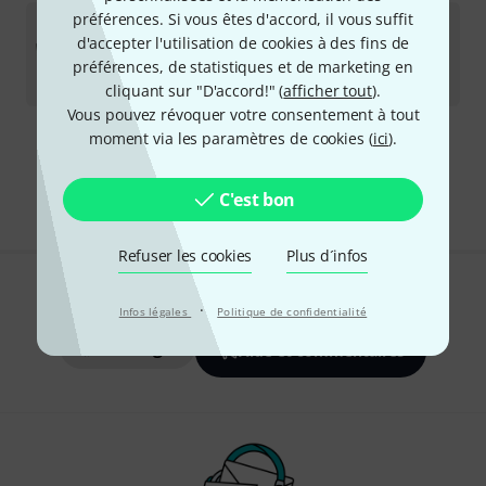
préférences. Si vous êtes d'accord, il vous suffit
Millenium
Steel Box 2 B-Stock
d'accepter l'utilisation de cookies à des fins de
Ce produit est épuisé
préférences, de statistiques et de marketing en
27
€
cliquant sur "D'accord!" (
afficher tout
).
Vous pouvez révoquer votre consentement à tout
moment via les paramètres de cookies (
ici
).
Envoi gratuit à partir de 69 €
Les prix sont indiqués avec TVA comprise
C'est bon
Refuser les cookies
Plus d´infos
Aimez-vous ce que vous voyez ?
·
Infos légales
Politique de confidentialité
Partager
Aide et commentaires