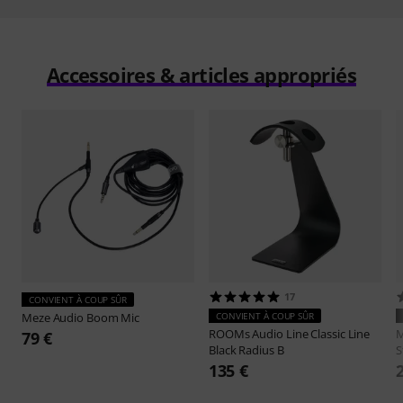
Accessoires & articles appropriés
17
CONVIENT À COUP SÛR
Meze Audio
Boom Mic
CONVIENT À COUP SÛR
ROOMs Audio Line
Classic Line
M
79 €
Black Radius B
S
135 €