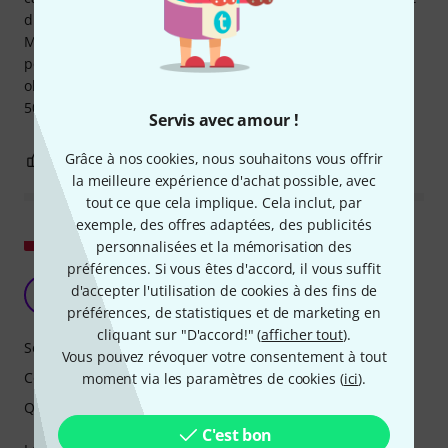
disponibles. Il n'est pas non plus gourmand en énergie. Le
Meze fonctionne également très bien avec un téléphone
portable, un iPad ou un lecteur MP3. Mais ce n'est pas son
objectif ; il est plutôt destiné à un usage domestique. Pour
500 €, je le recommande vivement. Merci d'avoir lu.
Servis avec amour !
Grâce à nos cookies, nous souhaitons vous offrir
21
2
SIGNALER L'ÉVALUATION
la meilleure expérience d'achat possible, avec
tout ce que cela implique. Cela inclut, par
exemple, des offres adaptées, des publicités
Afficher l'original
personnalisées et la mémorisation des
préférences. Si vous êtes d'accord, il vous suffit
Meze 105 Sliva
d'accepter l'utilisation de cookies à des fins de
M
Molbri 21.08.2025
préférences, de statistiques et de marketing en
cliquant sur "D'accord!" (
afficher tout
).
Son
Vous pouvez révoquer votre consentement à tout
Confort
moment via les paramètres de cookies (
ici
).
Qualité de fabrication
C'est bon