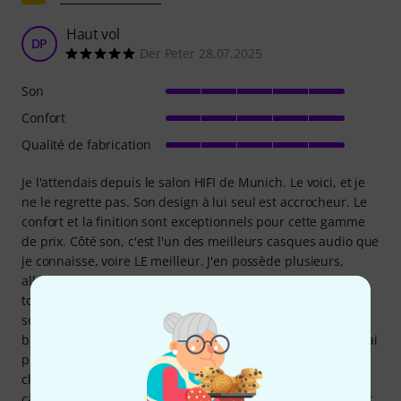
Haut vol
DP
Der Peter 28.07.2025
Son
Confort
Qualité de fabrication
Je l'attendais depuis le salon HIFI de Munich. Le voici, et je
ne le regrette pas. Son design à lui seul est accrocheur. Le
confort et la finition sont exceptionnels pour cette gamme
de prix. Côté son, c'est l'un des meilleurs casques audio que
je connaisse, voire LE meilleur. J'en possède plusieurs,
allant de 150 à 1600 € environ. Le Meze Silva les surpasse
tous. Sa scène sonore est magnifique et large. Les aigus
sont soyeux, et les médiums complètent le son par des
basses merveilleusement douces et profondes. C'est un vrai
plaisir d'écouter tous les styles de musique avec. Métal,
classique, rock ou pop, il restitue tout sans difficulté. Le
câble est un peu court à mon goût, mais des rallonges sont