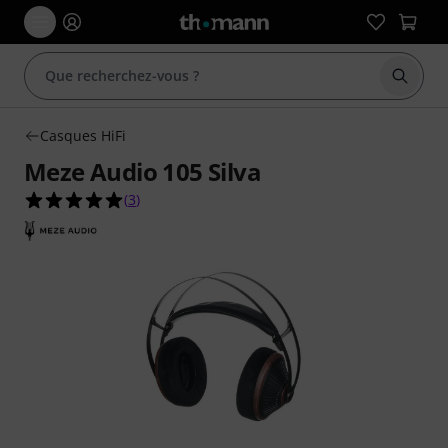
Démarr
Casques HiFi
Meze Audio 105 Silva
5.0 étoiles sur 5 d'après 3 évaluations clients
(
3
)