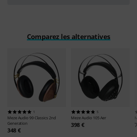
Comparez les alternatives
1
5
Meze Audio
99 Classics 2nd
Meze Audio
105 Aer
M
Generation
398 €
348 €