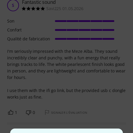
Fantastic sound
S
Savi225 01.05.2026
Son
Confort
Qualité de fabrication
I'm seriously impressed with the Meze Alba. They sound
incredibly clear and punchy, with a fun energy that really
brings tracks to life. The white pearlescent finish looks good
in person, and they are lightweight and comfortable to wear
for hours.
I use them with the ifi go link, but the provided usb c dongle
works just as fine.
1
0
SIGNALER L'ÉVALUATION