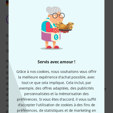
Afficher l'original
Attention, cela peut conduire à un sourire
chronique !
T
Tanzlaus 18.10.2025
Son
Confort
Qualité de fabrication
Pour leur prix, ce sont les bouchons d'oreille les plus
Servis avec amour !
impressionnants, les plus confortables et les mieux conçus
Grâce à nos cookies, nous souhaitons vous offrir
que j'aie jamais portés. Le son clair et précis m'a fait
la meilleure expérience d'achat possible, avec
sourire. Le boîtier métallique est sans couture et se fond
tout ce que cela implique. Cela inclut, par
dans l'oreille comme s'il en faisait partie intégrante. Autre
exemple, des offres adaptées, des publicités
avantage : le bouchon droit, lui aussi en métal. Pour écouter
personnalisées et la mémorisation des
du piano classique, j'ai dû augmenter légèrement le
préférences. Si vous êtes d'accord, il vous suffit
volume, probablement en raison de l'impédance
d'accepter l'utilisation de cookies à des fins de
relativement élevée de 32 ohms. Le résultat : un son de
préférences, de statistiques et de marketing en
piano authentique et haute résolution. Pour la musique