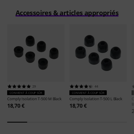
Accessoires & articles appropriés
29
44
CONVIENT À COUP SÛR
CONVIENT À COUP SÛR
Comply
Isolation T-500 M Black
Comply
Isolation T-500 L Black
B
18,70 €
18,70 €