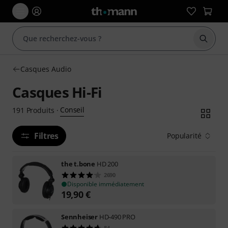
Démarr
Casques Audio
Casques Hi-Fi
Conseil
191
Produits
·
Filtres
Popularité
the t.bone
HD 200
2690
Disponible immédiatement
19,90
€
Sennheiser
HD-490 PRO
84