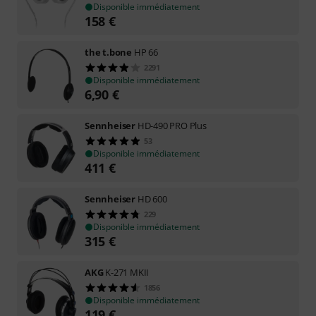
Disponible immédiatement
158
€
the t.bone
HP 66
2291
Disponible immédiatement
6,90
€
Sennheiser
HD-490 PRO Plus
53
Disponible immédiatement
411
€
Sennheiser
HD 600
229
Disponible immédiatement
315
€
AKG
K-271 MKII
1856
Disponible immédiatement
119
€