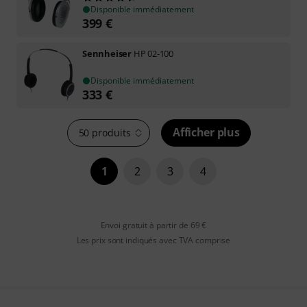
Disponible immédiatement
399
€
Sennheiser
HP 02-100
Disponible immédiatement
333
€
Afficher plus
50 produits
1
2
3
4
Envoi gratuit à partir de 69 €
Les prix sont indiqués avec TVA comprise