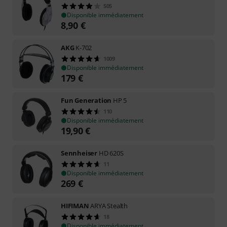
505
Disponible immédiatement
8,90
€
AKG
K-702
1009
Disponible immédiatement
179
€
Fun Generation
HP 5
110
Disponible immédiatement
19,90
€
Sennheiser
HD 620S
11
Disponible immédiatement
269
€
HIFIMAN
ARYA Stealth
18
Disponible immédiatement