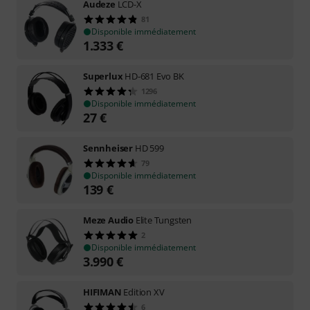
Audeze
LCD-X
81
Disponible immédiatement
1.333
€
Superlux
HD-681 Evo BK
1296
Disponible immédiatement
27
€
Sennheiser
HD 599
79
Disponible immédiatement
139
€
Meze Audio
Elite Tungsten
2
Disponible immédiatement
3.990
€
HIFIMAN
Edition XV
6