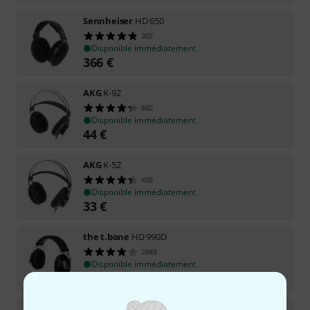
Sennheiser
HD 650
307
Disponible immédiatement
366
€
AKG
K-92
682
Disponible immédiatement
44
€
AKG
K-52
455
Disponible immédiatement
33
€
the t.bone
HD 990D
2049
Disponible immédiatement
32
€
HIFIMAN
ANANDA Nano