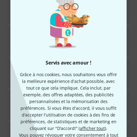
25
Disponible immédiatement
333
€
Fun Generation
HP-7
295
Disponible immédiatement
22
€
Servis avec amour !
AIAIAI
Tracks USB-C White
2
Grâce à nos cookies, nous souhaitons vous offrir
Disponible sous 1–2 semaines
59
€
la meilleure expérience d'achat possible, avec
tout ce que cela implique. Cela inclut, par
exemple, des offres adaptées, des publicités
Sennheiser
HD-400 Pro
personnalisées et la mémorisation des
51
Disponible immédiatement
préférences. Si vous êtes d'accord, il vous suffit
222
€
d'accepter l'utilisation de cookies à des fins de
préférences, de statistiques et de marketing en
Superlux
HD 572
cliquant sur "D'accord!" (
afficher tout
).
237
Vous pouvez révoquer votre consentement à tout