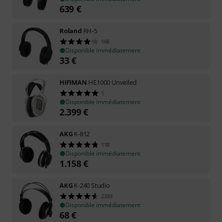
639
€
Roland
RH-5
165
Disponible immédiatement
33
€
HIFIMAN
HE1000 Unveiled
1
Disponible immédiatement
2.399
€
AKG
K-812
118
Disponible immédiatement
1.158
€
AKG
K-240 Studio
2339
Disponible immédiatement
68
€