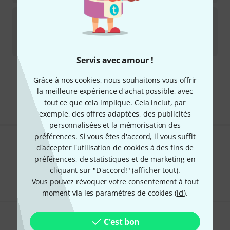
Meze Audio
99 Classics 2nd Genera B-Stock
Disponible immédiatement
294
€
Servis avec amour !
Envoi gratuit à partir de 69 €
Grâce à nos cookies, nous souhaitons vous offrir
Les prix sont indiqués avec TVA comprise
la meilleure expérience d'achat possible, avec
tout ce que cela implique. Cela inclut, par
exemple, des offres adaptées, des publicités
personnalisées et la mémorisation des
préférences. Si vous êtes d'accord, il vous suffit
d'accepter l'utilisation de cookies à des fins de
Aimez-vous ce que vous voyez ?
préférences, de statistiques et de marketing en
Partager
cliquant sur "D'accord!" (
afficher tout
).
Aide et commentaires
Vous pouvez révoquer votre consentement à tout
moment via les paramètres de cookies (
ici
).
C'est bon