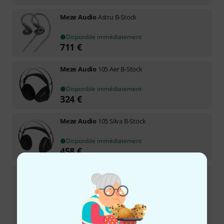
Meze Audio
Astru B-Stock
Disponible immédiatement
711
€
Meze Audio
105 Aer B-Stock
Disponible immédiatement
324
€
Meze Audio
105 Silva B-Stock
Disponible immédiatement
458
€
Meze Audio
Liric 2nd Generation B-Stock
Disponible immédiatement
1.659
€
-10%
Meilleur prix sur 30 jours
:
1.845
€