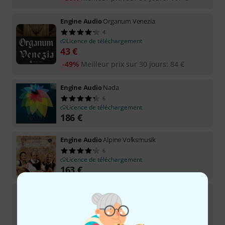
Engine Audio
Organum Venezia
4
Licence de téléchargement
43
€
-49%
Meilleur prix sur 30 jours
:
84
€
Engine Audio
Nada
6
Licence de téléchargement
186
€
Engine Audio
Alpine Volksmusik
6
Licence de téléchargement
163
€
Engine Audio
Alpine Volksmusik 2 CG
Licence de téléchargement
98
€