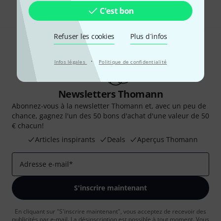
C'est bon
Refuser les cookies
Plus d´infos
·
Infos légales
Politique de confidentialité
Newsletters Thomann
Abonnez-vous à la newsletter Thomann et, avec un peu de
chance, gagnez l'un des 50 bons d'achat d'une valeur de 50
€ chacun!
Articles inspirants
Deals
Aperçus Thomann
Adresse e-mail
*
S'inscrire maintenant
En cliquant sur "S'inscrire maintenant", vous acceptez de recevoir des
publicités par e-mail. La désinscription est possible à tout moment. Vous