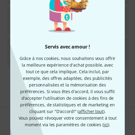
Engine Audio
Ancient ERA Persia CG
Licence de téléchargement
196
€
Engine Audio
Dark ERA 2 Upgrade
Servis avec amour !
Licence de téléchargement
Grâce à nos cookies, nous souhaitons vous offrir
93
€
la meilleure expérience d'achat possible, avec
tout ce que cela implique. Cela inclut, par
exemple, des offres adaptées, des publicités
Envoi gratuit à partir de 69 €
personnalisées et la mémorisation des
Les prix sont indiqués avec TVA comprise
préférences. Si vous êtes d'accord, il vous suffit
d'accepter l'utilisation de cookies à des fins de
préférences, de statistiques et de marketing en
cliquant sur "D'accord!" (
afficher tout
).
Vous pouvez révoquer votre consentement à tout
Aimez-vous ce que vous voyez ?
moment via les paramètres de cookies (
ici
).
Partager
Aide et commentaires