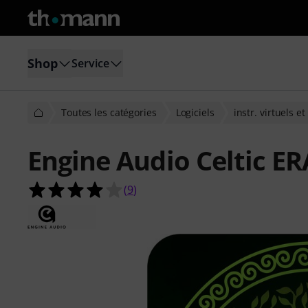
Shop
Service
Toutes les catégories
Logiciels
instr. virtuels e
Engine Audio Celtic ER
4.0 étoiles sur 5 d'après 9 évaluatio
(
9
)