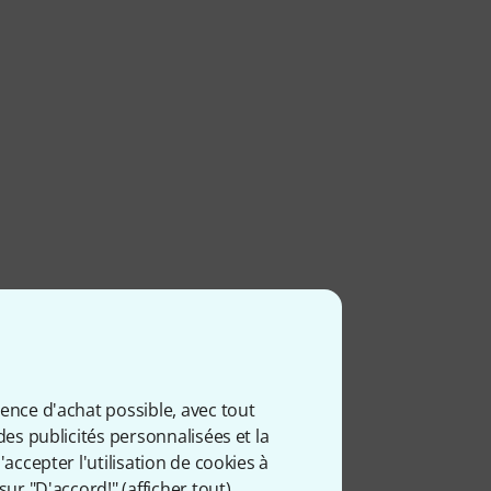
ience d'achat possible, avec tout
des publicités personnalisées et la
accepter l'utilisation de cookies à
sur "D'accord!" (
afficher tout
).