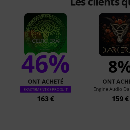
Les clients 
46%
8
ONT ACHETÉ
ONT ACH
Engine Audio Da
EXACTEMENT CE PRODUIT
163 €
159 €