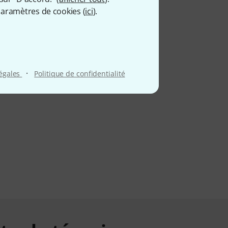
aramètres de cookies (
ici
).
·
légales
Politique de confidentialité