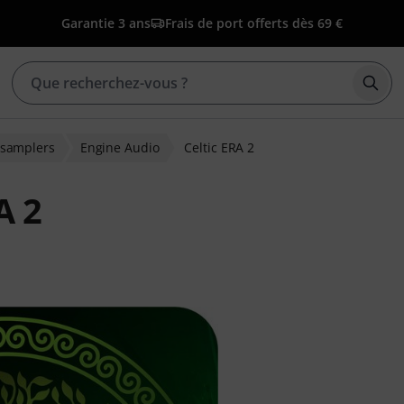
Garantie 3 ans
Frais de port offerts dès 69 €
Déma
t samplers
Engine Audio
Celtic ERA 2
A 2
ns clients