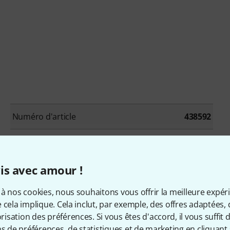
Numéro d'article
438592
Produit unique/bundle
Produit unique
Production de beats / boîte à rythmes
Non
is avec amour !
Cinématic / Effets
Non
à nos cookies, nous souhaitons vous offrir la meilleure expér
 cela implique. Cela inclut, par exemple, des offres adaptées, 
sation des préférences. Si vous êtes d'accord, il vous suffit d'
Batteries / percussions
Oui
ns de préférences, de statistiques et de marketing en cliquant 