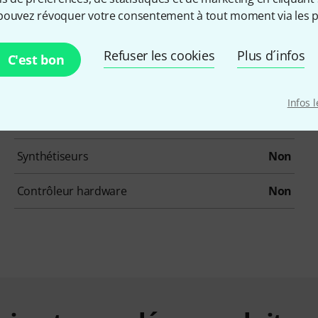
pouvez révoquer votre consentement à tout moment via les p
Ethno / Folk
Oui
Loops / Construction-Kits
Non
Refuser les cookies
Plus d´infos
C'est bon
Orgues
Non
Infos 
Sampler
Non
Synthétiseurs
Non
Contrôleur hardware
Non