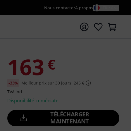
Nous contacter
A propos
FR / €
rrer la recherche avec le terme de recherche {searchTerm
163
€
-33%
Meilleur prix sur 30 jours: 245 €
TVA incl.
Disponibilité immédiate
TÉLÉCHARGER
MAINTENANT