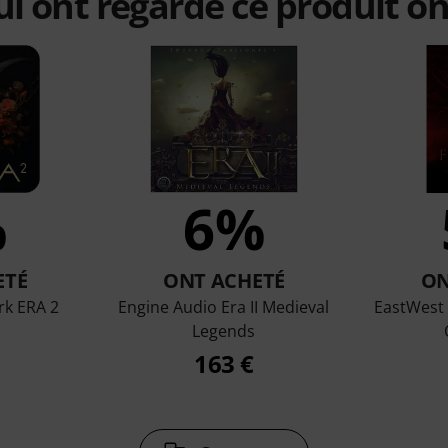
qui ont regardé ce produit on
%
6%
ETÉ
ONT ACHETÉ
ON
rk ERA 2
Engine Audio Era II Medieval
EastWest
Legends
163 €