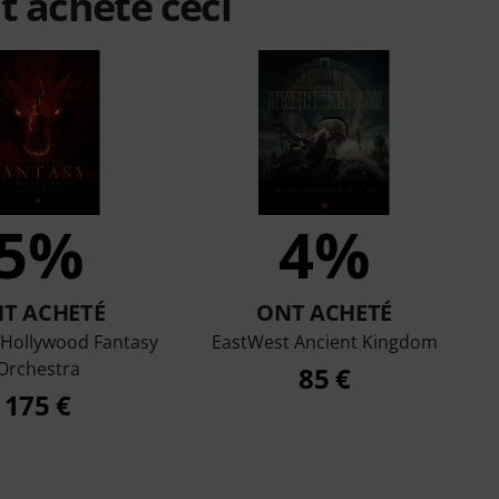
t acheté ceci
5%
4%
T ACHETÉ
ONT ACHETÉ
 Hollywood Fantasy
EastWest Ancient Kingdom
Orchestra
85 €
175 €