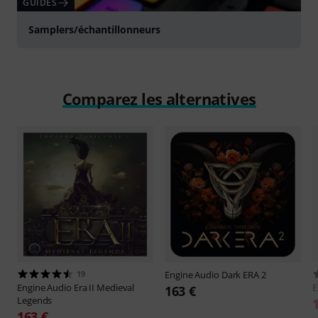
GUIDES
Samplers/échantillonneurs
Comparez les alternatives
19
Engine Audio
Dark ERA 2
Engine Audio
Era II Medieval
E
163 €
Legends
163 €