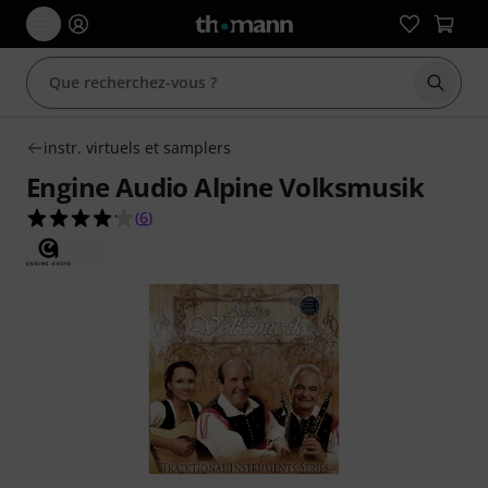
Démarr
instr. virtuels et samplers
Engine Audio Alpine Volksmusik
4.2 étoiles sur 5 d'après 6 évaluations clients
(
6
)