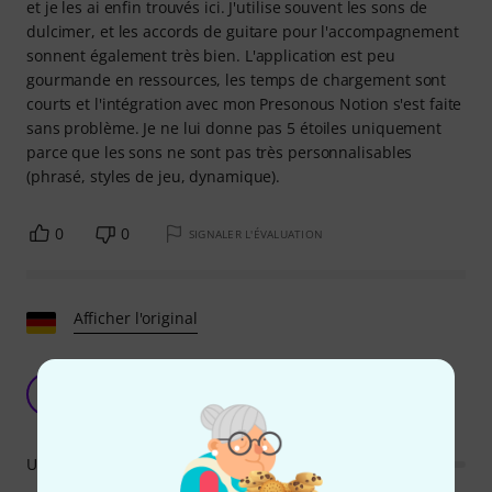
et je les ai enfin trouvés ici. J'utilise souvent les sons de
dulcimer, et les accords de guitare pour l'accompagnement
sonnent également très bien. L'application est peu
gourmande en ressources, les temps de chargement sont
courts et l'intégration avec mon Presonous Notion s'est faite
sans problème. Je ne lui donne pas 5 étoiles uniquement
parce que les sons ne sont pas très personnalisables
(phrasé, styles de jeu, dynamique).
0
0
SIGNALER L'ÉVALUATION
Afficher l'original
Fonctionnel, peu équipé, trop cher, mais sans
égal.
W
wolly 06.06.2018
Utilisation