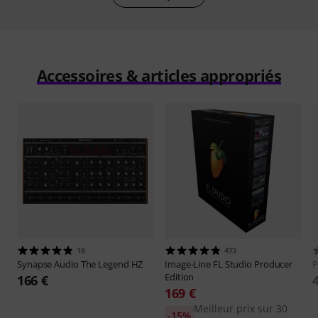
Accessoires & articles appropriés
18
473
Synapse Audio
The Legend HZ
Image-Line
FL Studio Producer
P
Edition
166 €
169 €
Meilleur prix sur 30
-15%