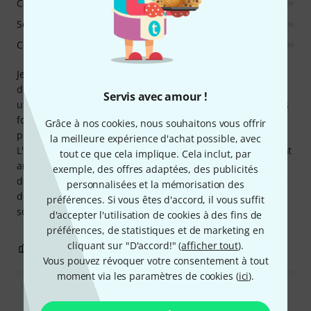
Caractéristiques
Son/Qualité
Consommation de ressources
Je n'avais besoin que d'un accordéon styrien pour les
démos, mais les autres instruments sont tout à fait
Servis avec amour !
utilisables. Le développeur aurait dû soigner davantage les
fonctionnalités ; c'est dommage. Comparé à d'autres
Grâce à nos cookies, nous souhaitons vous offrir
plugins disponibles au même prix, c'est un peu décevant.
la meilleure expérience d'achat possible, avec
L'installation n'est pas très moderne, et je trouve également
tout ce que cela implique. Cela inclut, par
anormal de devoir s'inscrire auprès de Best Service. En fin
exemple, des offres adaptées, des publicités
de compte, ce n'est pas un échec total – et c'est formidable
personnalisées et la mémorisation des
de constater un regain d'intérêt pour la musique folk et les
préférences. Si vous êtes d'accord, il vous suffit
sonorités traditionnelles ces derniers temps !
d'accepter l'utilisation de cookies à des fins de
préférences, de statistiques et de marketing en
cliquant sur "D'accord!" (
afficher tout
).
0
0
SIGNALER L'ÉVALUATION
Vous pouvez révoquer votre consentement à tout
moment via les paramètres de cookies (
ici
).
Lire toutes les évaluations