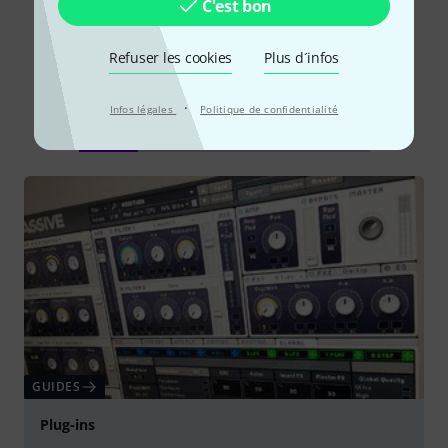
C'est bon
Refuser les cookies
Plus d´infos
Le saviez-vous?
·
Infos légales
Politique de confidentialité
Tout
Guides
Téléchargements
GUIDES
Plug-ins