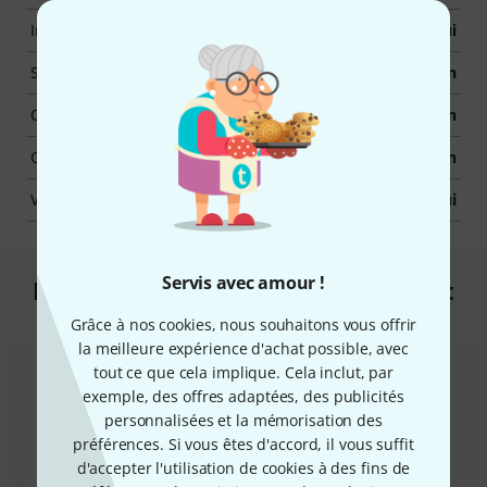
Instruments à cordes frottées
Oui
Synthétiseurs
Non
Classique Vintage
Non
Contrôleur hardware
Non
Version téléchargeable
Oui
Servis avec amour !
Les clients qui ont regardé ce produit
ont acheté ceci
Grâce à nos cookies, nous souhaitons vous offrir
la meilleure expérience d'achat possible, avec
tout ce que cela implique. Cela inclut, par
exemple, des offres adaptées, des publicités
personnalisées et la mémorisation des
préférences. Si vous êtes d'accord, il vous suffit
d'accepter l'utilisation de cookies à des fins de