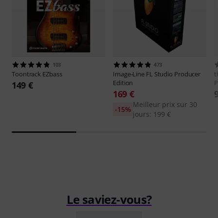
103
473
Toontrack
EZbass
Image-Line
FL Studio Producer
t
Edition
P
149 €
169 €
Meilleur prix sur 30
-15%
jours: 199 €
Le saviez-vous?