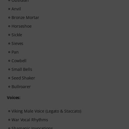
Obsidian
Anvil
Bronze Mortar
Horseshoe
Sickle
Sieves
Pan
Cowbell
Small Bells
Seed Shaker
Bullroarer
Voices:
Viking Male Voice (Legato & Staccato)
War Vocal Rhythms
Shamanic Invocations