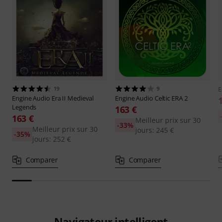
19
9
E
Engine Audio
Era II Medieval
Engine Audio
Celtic ERA 2
Legends
163 €
163 €
Meilleur prix sur 30
-33%
Meilleur prix sur 30
jours: 245 €
-35%
jours: 252 €
Comparer
Comparer
Navigateur intelligent