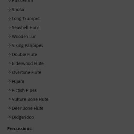
Bukkehorn
Shofar
Long Trumpet
Seashell Horn
Wooden Lur
Viking Panpipes
Double Flute
Elderwood Flute
Overtone Flute
Fujara
Pictish Pipes
Vulture Bone Flute
Deer Bone Flute
Didgeridoo
Percussions: