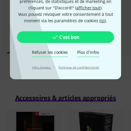
préférences, de statistiques et de marketing en
34%
cliquant sur "D'accord!" (
afficher tout
).
12%
Vous pouvez révoquer votre consentement à tout
moment via les paramètres de cookies (
ici
).
ONT ACHETÉ
ONT ACHETÉ
Engine Audio Celtic ERA 2
EXACTEMENT CE PRODUIT
163 €
163 €
C'est bon
Refuser les cookies
Plus d´infos
Comparer
·
Infos légales
Politique de confidentialité
Accessoires & articles appropriés