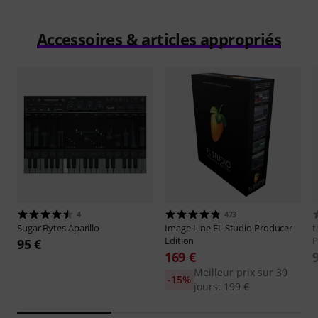
Accessoires & articles appropriés
4
473
Sugar Bytes
Aparillo
Image-Line
FL Studio Producer
t
Edition
P
95 €
169 €
Meilleur prix sur 30
-15%
jours: 199 €