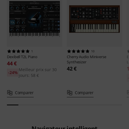
1
10
Dexibell
T2L Piano
Cherry Audio
Miniverse
E
Synthesizer
L
44 €
42 €
Meilleur prix sur 30
-24%
jours: 58 €
Comparer
Comparer
Navigateur intelligent