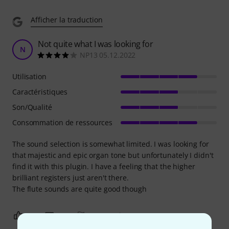
Afficher la traduction
Not quite what I was looking for
N
NP13 05.12.2022
Utilisation
Caractéristiques
Son/Qualité
Consommation de ressources
The sound selection is somewhat limited. I was looking for
that majestic and epic organ tone but unfortunately I didn't
find it with this plugin. I have a feeling that the higher
brilliant registers just aren't there.
The flute sounds are quite good though
0
0
SIGNALER L'ÉVALUATION