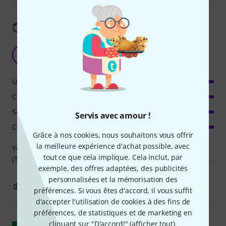
Afficher la traduction
Very realistic, beautiful sound:)
S
Soundcreator 14.03.2018
Utilisation
Caractéristiques
Son/Qualité
Servis avec amour !
Consommation de ressources
Grâce à nos cookies, nous souhaitons vous offrir
la meilleure expérience d'achat possible, avec
You can really feel "breath" (gentle flute) and "power"
tout ce que cela implique. Cela inclut, par
(TUTTI) of pipe organ. Amazing, majestic sound, great price.
exemple, des offres adaptées, des publicités
personnalisées et la mémorisation des
0
0
SIGNALER L'ÉVALUATION
préférences. Si vous êtes d'accord, il vous suffit
d'accepter l'utilisation de cookies à des fins de
préférences, de statistiques et de marketing en
cliquant sur "D'accord!" (
afficher tout
).
Afficher l'original