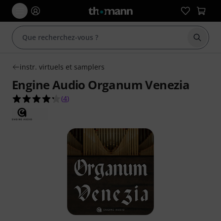
Démarr
instr. virtuels et samplers
Engine Audio Organum Venezia
4.3 étoiles sur 5 d'après 4 évaluations clients
(
4
)