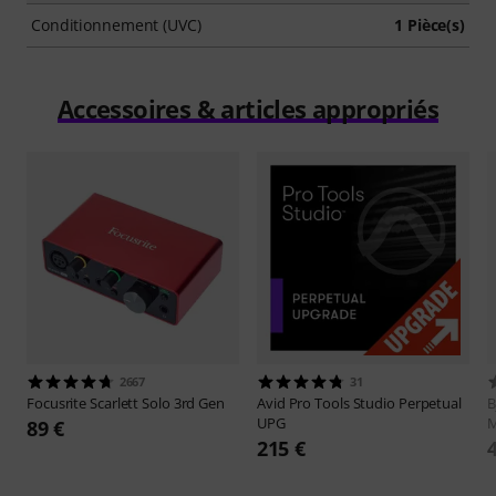
Conditionnement (UVC)
1 Pièce(s)
Accessoires & articles appropriés
2667
31
Focusrite
Scarlett Solo 3rd Gen
Avid
Pro Tools Studio Perpetual
B
UPG
89 €
215 €