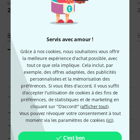
Lite
7-11
I
209 €
199 €
Comparer
Comparer
Servis avec amour !
Grâce à nos cookies, nous souhaitons vous offrir
la meilleure expérience d'achat possible, avec
tout ce que cela implique. Cela inclut, par
exemple, des offres adaptées, des publicités
Navigateur intelligent
personnalisées et la mémorisation des
préférences. Si vous êtes d'accord, il vous suffit
d'accepter l'utilisation de cookies à des fins de
Afficher les Updates & Upgrades dans la fourchette de
préférences, de statistiques et de marketing en
prix 180 € - 220 €
cliquant sur "D'accord!" (
afficher tout
).
Aller à la catégorie Updates & Upgrades
Vous pouvez révoquer votre consentement à tout
moment via les paramètres de cookies (
ici
).
Aller à la catégorie Logiciels Musicaux
C'est bon
Voir les infos pour le constructeur Engine Audio