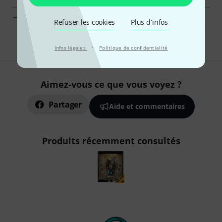
Engine Audio Logiciels Musicaux en un clin d'oeil
Refuser les cookies
Plus d´infos
·
Infos légales
Politique de confidentialité
Aimez-vous ce que vous voyez ?
Partager
Aide et commentaires
Produits récemment consultés