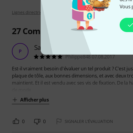
Vous 
Lignes directrices d'évaluation
27
Commentaires
Sans surprise...
P
Philippe848 07.08.2017
Est-il vraiment besoin d'évaluer un tel produit ? C'est 
plaque de tôle, aux bonnes dimensions, et avec deux t
maintient. Et il est vendu avec ses vis de fixation. De l
de mode
Afficher plus
0
0
SIGNALER L'ÉVALUATION