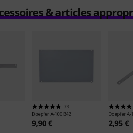
cessoires & articles appropr
73
Doepfer
A-100 B42
Doepfer
A-
9,90 €
2,95 €