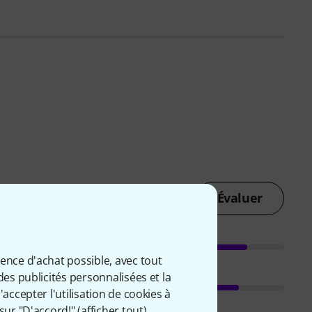
Évaluer
ience d'achat possible, avec tout
des publicités personnalisées et la
accepter l'utilisation de cookies à
sur "D'accord!" (
afficher tout
).