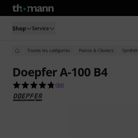
Shop
Service
Toutes les catégories
Pianos & Claviers
Synthét
Doepfer A-100 B4
4.8 étoiles sur 5 d'après 84 évaluati
(
84
)