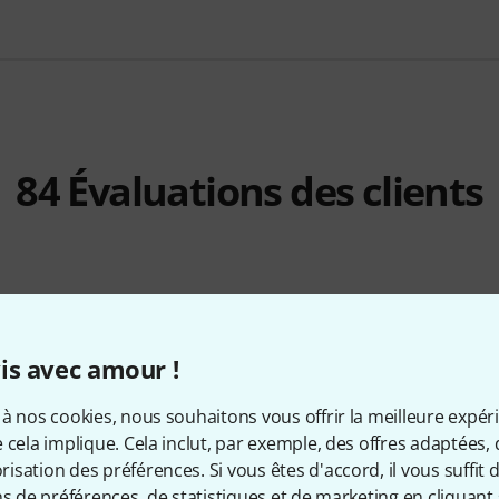
84
Évaluations des clients
4.8
/ 5
is avec amour !
ÉRISTIQUES
à nos cookies, nous souhaitons vous offrir la meilleure expér
É DE FABRICATION
 cela implique. Cela inclut, par exemple, des offres adaptées, 
sation des préférences. Si vous êtes d'accord, il vous suffit d'
ns de préférences, de statistiques et de marketing en cliquant 