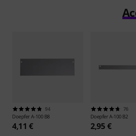
Ac
94
76
Doepfer
A-100 B8
Doepfer
A-100 B2
4,11 €
2,95 €