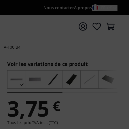
Nous contacter
A propos
FR / €
rrer la recherche avec le terme de recherche {searchTerm
A-100 B4
Voir les variations de ce produit
3,75
€
Tous les prix TVA incl. (TTC)