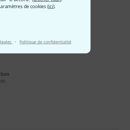
aramètres de cookies (
ici
).
·
légales
Politique de confidentialité
n bon
oin