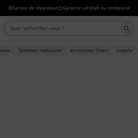
Service de réparation
Garantie satisfait ou remboursé
Déma
iseur
Systèmes modulaires
Accessoires Divers
Doepfer
ons clients