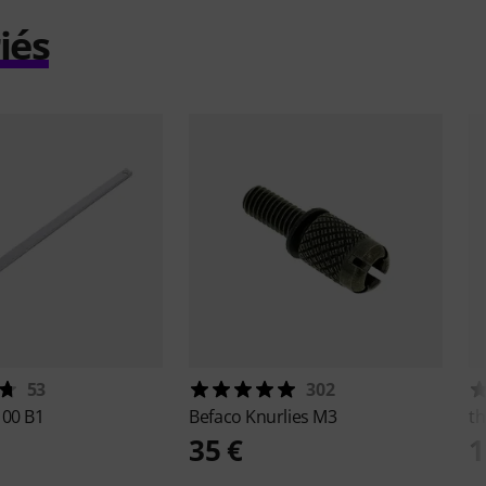
iés
53
302
100 B1
Befaco
Knurlies M3
th
35 €
1