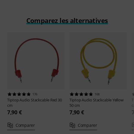
Comparez les alternatives
176
168
Tiptop Audio
Stackcable Red 30
Tiptop Audio
Stackcable Yellow
T
cm
50 cm
7,90 €
7,90 €
Comparer
Comparer