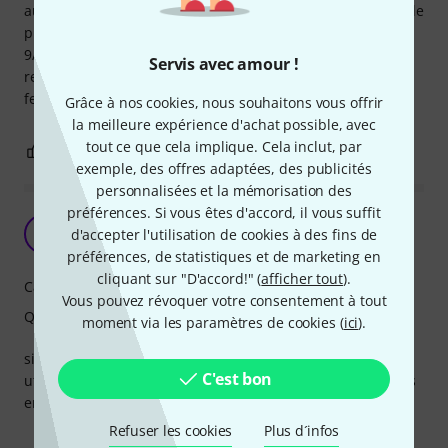
aux autres mults / splitters permet de mieux reconsidérer le
prix, compatibilité avec d'autres câbles d'autres marque :
9/10, donc pas toujours parfaite, mais quel câble est à
Servis avec amour !
remettre en question ? J'en rachèterai dès que le besoin se
fera sentir.
Grâce à nos cookies, nous souhaitons vous offrir
la meilleure expérience d'achat possible, avec
tout ce que cela implique. Cela inclut, par
0
0
SIGNALER L'ÉVALUATION
exemple, des offres adaptées, des publicités
personnalisées et la mémorisation des
préférences. Si vous êtes d'accord, il vous suffit
solide et utile
F
d'accepter l'utilisation de cookies à des fins de
f(x) 02.06.2021
préférences, de statistiques et de marketing en
cliquant sur "D'accord!" (
afficher tout
).
Caractéristiques
Vous pouvez révoquer votre consentement à tout
Qualité de fabrication
moment via les paramètres de cookies (
ici
).
simplement parfait, malgré un prix douloureux.
C'est bon
utilisé pour le koma field fx kit ; en fait un peu court. Je vais
en reprendre la taille au dessus.
Refuser les cookies
Plus d´infos