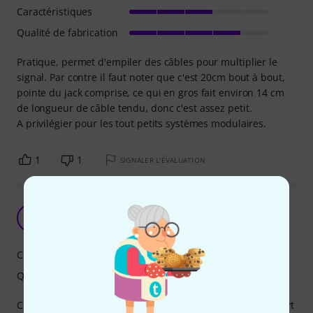
Caractéristiques
Qualité de fabrication
Pratique, permet d'empiler des câbles pour multiplier le
signal. Par contre il faut noter que c'est 20cm bout à bout,
pointe du jack comprise, ce qui en gros fait environ 14 cm
de longueur de câble tendu, donc c'est assez petit.
A privilégier pour les tout petits systèmes modulaires.
1
1
SIGNALER L'ÉVALUATION
TIP TOP
S
Stph. 01.09.2022
Caractéristiques
Qualité de fabrication
Cher mais solide, très pratique, le gain de place par rapport