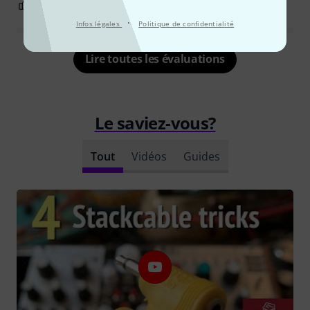
0
0
SIGNALER L'ÉVALUATION
·
Infos légales
Politique de confidentialité
Lire toutes les évaluations
Le saviez-vous?
Tout
Vidéos
Guides