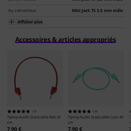
Au connecteur
Mini Jack TS 3,5 mm mâle
Afficher plus
Accessoires & articles appropriés
176
124
Tiptop Audio
Stackcable Red 30
Tiptop Audio
Stackcable Cyan 40
T
cm
cm
5
7,90 €
7,90 €