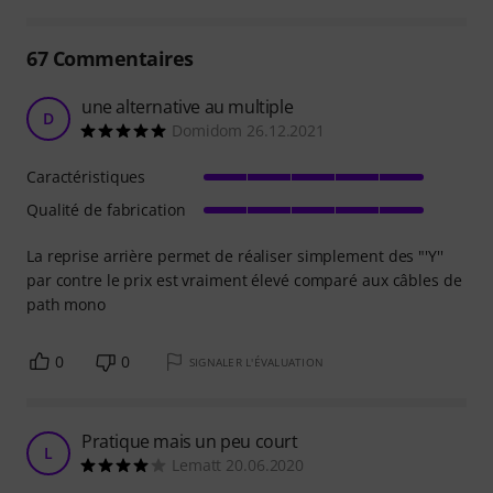
67
Commentaires
une alternative au multiple
D
Domidom 26.12.2021
Caractéristiques
Qualité de fabrication
La reprise arrière permet de réaliser simplement des "'Y''
par contre le prix est vraiment élevé comparé aux câbles de
path mono
0
0
SIGNALER L'ÉVALUATION
Pratique mais un peu court
L
Lematt 20.06.2020