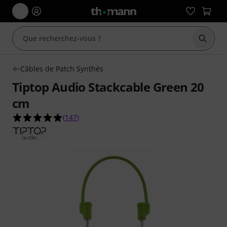
Démarr
Câbles de Patch Synthés
Tiptop Audio Stackcable Green 20
cm
4.9 étoiles sur 5 d'après 147 évaluations clients
(
147
)