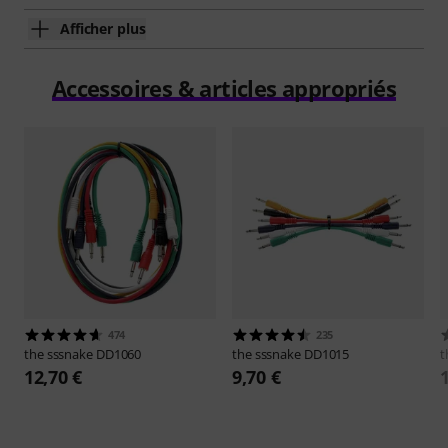
Afficher plus
Accessoires & articles appropriés
474
235
the sssnake
DD1060
the sssnake
DD1015
t
12,70 €
9,70 €