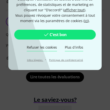
0
0
SIGNALER L'ÉVALUATION
préférences, de statistiques et de marketing en
cliquant sur "D'accord!" (
afficher tout
).
Vous pouvez révoquer votre consentement à tout
ssssssssssss
moment via les paramètres de cookies (
ici
).
O
olga-soft 21.02.2022
C'est bon
Qualité de fabrication
you know what the ssssss does
Refuser les cookies
Plus d´infos
0
0
SIGNALER L'ÉVALUATION
·
Infos légales
Politique de confidentialité
Lire toutes les évaluations
Le saviez-vous?