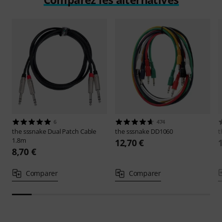
6
474
the sssnake
Dual Patch Cable
the sssnake
DD1060
t
1.8m
12,70 €
8,70 €
Comparer
Comparer