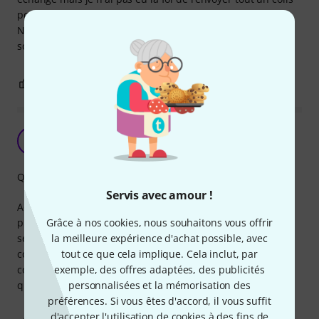
pour un cable).
Niveau longévite je les utilise BEAUCOUP et à priori ils ne
sont pas plus mauvais qu'une autre marque
2
0
SIGNALER L'ÉVALUATION
FR
Frédéric R. 07.08.2021
Qualité de fabrication
Servis avec amour !
Achetés pour mon modulaire eurorack. C'est du premier
Grâce à nos cookies, nous souhaitons vous offrir
prix, mais c'est tout-à-fait correct. Je les ai reçu il y a deux
la meilleure expérience d'achat possible, avec
semaines, le temps de répéter une semaine et de faire un
tout ce que cela implique. Cela inclut, par
concert. Rien à dire pour l'instant niveau qualité. Les
exemple, des offres adaptées, des publicités
couleurs différentes sont très pratiques pour se repérer
personnalisées et la mémorisation des
quand on commence à avoir beaucoup de câbles patchés.
préférences. Si vous êtes d'accord, il vous suffit
d'accepter l'utilisation de cookies à des fins de