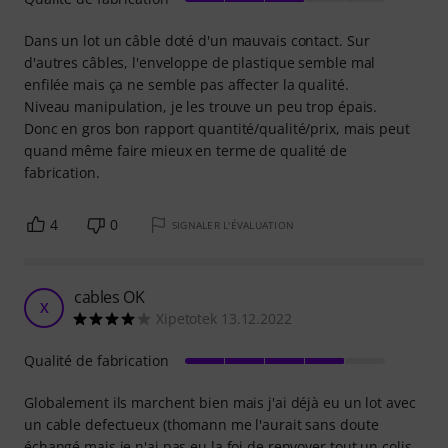
Dans un lot un câble doté d'un mauvais contact. Sur
d'autres câbles, l'enveloppe de plastique semble mal
enfilée mais ça ne semble pas affecter la qualité.
Niveau manipulation, je les trouve un peu trop épais.
Donc en gros bon rapport quantité/qualité/prix, mais peut
quand même faire mieux en terme de qualité de
fabrication.
4
0
SIGNALER L'ÉVALUATION
cables OK
X
Xipetotek 13.12.2022
Qualité de fabrication
Globalement ils marchent bien mais j'ai déjà eu un lot avec
un cable defectueux (thomann me l'aurait sans doute
échangé mais je n'ai pas eu la foi de renvoyer tout un colis