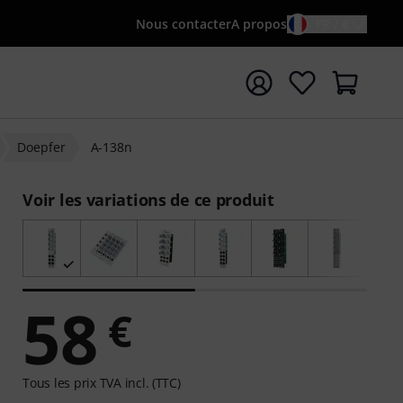
Nous contacter
A propos
FR / €
rrer la recherche avec le terme de recherche {searchTerm
Doepfer
A-138n
Voir les variations de ce produit
58
€
Tous les prix TVA incl. (TTC)