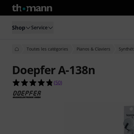
Shop
Service
Toutes les catégories
Pianos & Claviers
Synthét
Doepfer A-138n
4.8 étoiles sur 5 d'après 50 évaluati
(
50
)