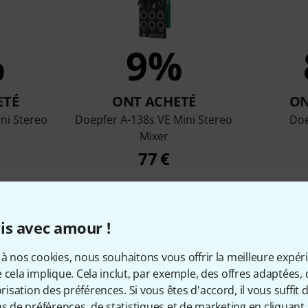
%
9%
ETÉ
ONT ACHETÉ
ON
ni Stereo
Doepfer A-138s VE Mini Stereo
Doe
Mixer
77 €
Comparer
is avec amour !
à nos cookies, nous souhaitons vous offrir la meilleure expér
 cela implique. Cela inclut, par exemple, des offres adaptées, 
sation des préférences. Si vous êtes d'accord, il vous suffit d'
ns de préférences, de statistiques et de marketing en cliquant 