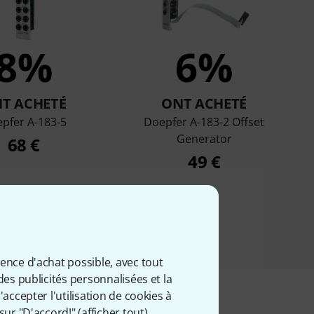
8%
6%
T ACHETÉ
ONT ACHETÉ
pfer A-183-5
Doepfer A-183-2 Offset
Generator
68 €
49 €
ience d'achat possible, avec tout
des publicités personnalisées et la
accepter l'utilisation de cookies à
sur "D'accord!" (
afficher tout
).