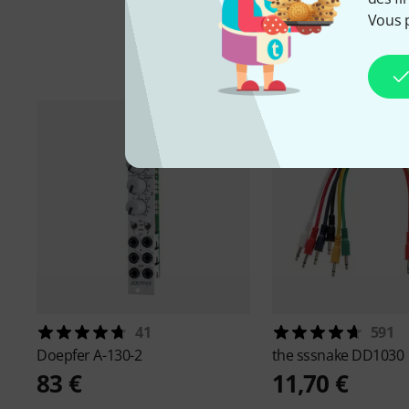
Vous 
Ac
41
591
Doepfer
A-130-2
the sssnake
DD1030
83 €
11,70 €