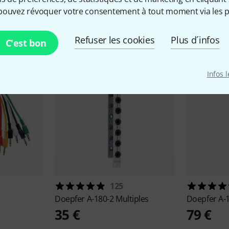
pouvez révoquer votre consentement à tout moment via les p
cessoires & articles appropr
Refuser les cookies
Plus d´infos
C'est bon
Infos 
125
Doepfer
A-180-2 Multiples
Doepfer
A-
35 €
79 €