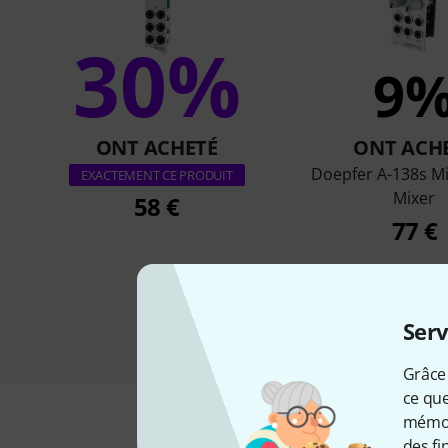
30%
9
ONT ACHETÉ
ONT ACH
Doepfer A-138s Mi
EXACTEMENT CE PRODUIT
Mixer
58 €
77 €
Serv
Grâce 
ce que
mémori
des fi