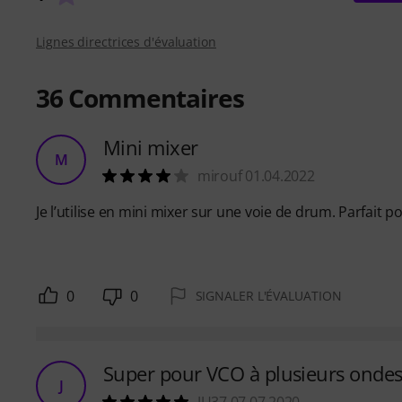
Lignes directrices d'évaluation
36
Commentaires
Mini mixer
M
mirouf 01.04.2022
Je l’utilise en mini mixer sur une voie de drum. Parfait po
0
0
SIGNALER L'ÉVALUATION
Super pour VCO à plusieurs onde
J
JU37 07.07.2020