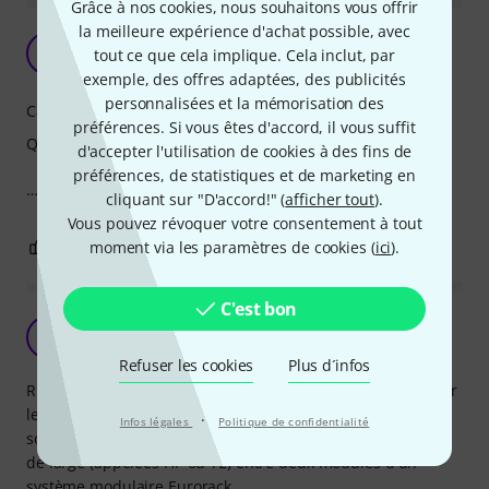
Grâce à nos cookies, nous souhaitons vous offrir
la meilleure expérience d'achat possible, avec
cachez-moi…
F
tout ce que cela implique. Cela inclut, par
fl3shb4ck 09.07.2022
exemple, des offres adaptées, des publicités
personnalisées et la mémorisation des
Caractéristiques
préférences. Si vous êtes d'accord, il vous suffit
Qualité de fabrication
d'accepter l'utilisation de cookies à des fins de
préférences, de statistiques et de marketing en
…ce vide que je ne saurais voir
cliquant sur "D'accord!" (
afficher tout
).
Vous pouvez révoquer votre consentement à tout
0
0
moment via les paramètres de cookies (
ici
).
SIGNALER L'ÉVALUATION
C'est bon
Ce blank panel joue son rôle sans problème.
T
Thomas491 12.06.2017
Refuser les cookies
Plus d´infos
Rien à signaler de particulier pour ce produit : comme pour
les autres blank panels du catalogue Doepfer, celui-ci joue
·
Infos légales
Politique de confidentialité
son rôle, consistant à "remplir" un espace vide de 2 unités
de large (appelées HP ou TE) entre deux modules d'un
système modulaire Eurorack.