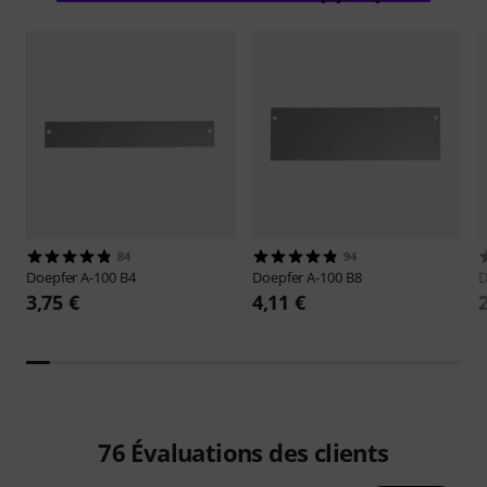
84
94
Doepfer
A-100 B4
Doepfer
A-100 B8
D
3,75 €
4,11 €
76
Évaluations des clients