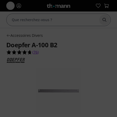
Démarr
Accessoires Divers
Doepfer A-100 B2
4.7 étoiles sur 5 d'après 76 évaluations clients
(
76
)