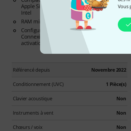
Apple Silicon, Windows AMD, Windows
Vous 
Intel
RAM min.: 8 GB
Configuration requise additionnelle:
Connexion Internet pour installation et
activation
Référencé depuis
Novembre 2022
Conditionnement (UVC)
1 Pièce(s)
Clavier acoustique
Non
Instruments à vent
Non
Chœurs / voix
Non