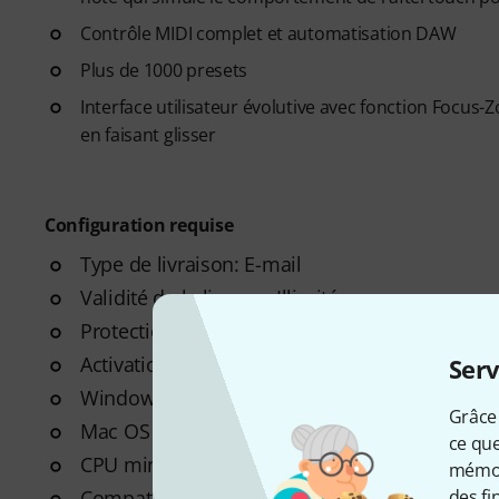
Contrôle MIDI complet et automatisation DAW
Plus de 1000 presets
Interface utilisateur évolutive avec fonction Focu
en faisant glisser
Configuration requise
Type de livraison: E-mail
Validité de la licence: Illimitée
Protection anti-copie: Activation en ligne
Activation simultanée: 2
Serv
Windows: a partir de 7 (64-Bit)
Grâce 
Mac OS (64 bits): A partir de 10.13
ce que
CPU min.: Quad Core 3,4 GHz
mémori
Compatibilité processeur: Apple Intel,
des fi