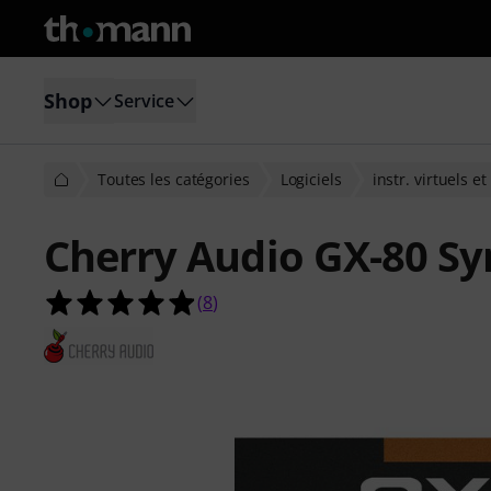
Shop
Service
Toutes les catégories
Logiciels
instr. virtuels e
Cherry Audio GX-80 Sy
4.9 étoiles sur 5 d'après 8 évaluatio
(
8
)