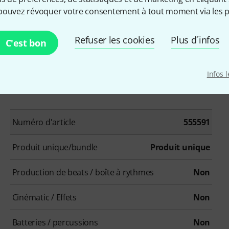
pouvez révoquer votre consentement à tout moment via les p
Refuser les cookies
Plus d´infos
C'est bon
Infos 
Numéro d'article
555591
Produit unique/bundle
Produit unique
Production de beats / boîte à rythmes
Non
Cinématic / Effets
Non
Batteries / percussions
Non