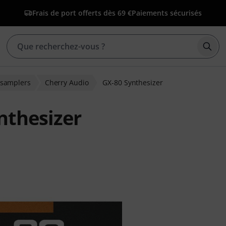
Frais de port offerts dès 69 €
Paiements sécurisés
Déma
t samplers
Cherry Audio
GX-80 Synthesizer
nthesizer
ns clients