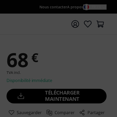
Nous contacter
A propos
FR / €
rrer la recherche avec le terme de recherche {searchTerm
68
€
TVA incl.
Disponibilité immédiate
TÉLÉCHARGER
MAINTENANT
Sauvegarder
Comparer
Partager