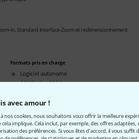
s-Zoom-in, Standard-Interface-Zoom et redimensionnement
Formats pris en charge
Logiciel autonome
AAX Native 64 bits
AU 64 bits
VST2 64 bits
is avec amour !
VST3 64 bits
à nos cookies, nous souhaitons vous offrir la meilleure expér
 cela implique. Cela inclut, par exemple, des offres adaptées, 
sation des préférences. Si vous êtes d'accord, il vous suffit d'
ns de préférences, de statistiques et de marketing en cliquant 