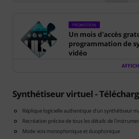
PROMOTION
Un mois d'accès gratu
programmation de sy
vidéo
Du 15/07/2026 au 15/10/2026
AFFICH
gratuitement un
accès de 30 j
interactif d'apprentissage aud
Au lieu de simplement regarder
nappes et plus encore. Receve
Synthétiseur virtuel - Télécha
oscillateurs, les filtres, la mod
véritables sons. Votre code p
Réplique logicielle authentique d'un synthétiseur m
envoyé par e-mail après votre
L'accès se termine automatiquem
Recréation précise de tous les détails de l'instrumen
que le logiciel est uniquement 
Mode voix monophonique et duophonique