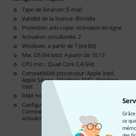
Type de livraison: E-mail
Validité de la licence: Illimitée
Protection anti-copie: Activation en ligne
Activation simultanée: 2
Windows: a partir de 7 (64-Bit)
Mac OS (64 bits): A partir de 10.13
CPU min.: Quad Core 3,4 GHz
Compatibilité processeur: Apple Intel,
Apple Silicon, Windows AMD, Windows
Intel
RAM min.: 8 GB
Serv
Configuration requise additionnelle:
Connexion Internet pour installation et
Grâce 
activation
ce que
mémori
des fi