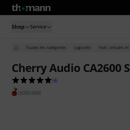
Shop
Service
Toutes les catégories
Logiciels
instr. virtuels e
Cherry Audio CA2600 S
5.0 étoiles sur 5 d'après 4 évaluatio
(
4
)