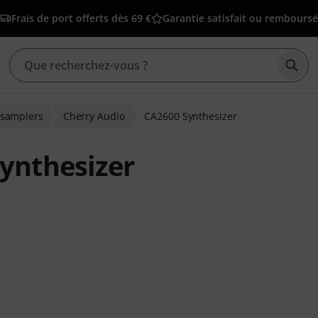
Frais de port offerts dès 69 €
Garantie satisfait ou remboursé
Déma
t samplers
Cherry Audio
CA2600 Synthesizer
ynthesizer
ns clients