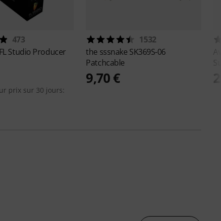
473
1532
FL Studio Producer
the sssnake
SK369S-06
A
Patchcable
Su
9,70 €
2
ur prix sur 30 jours: