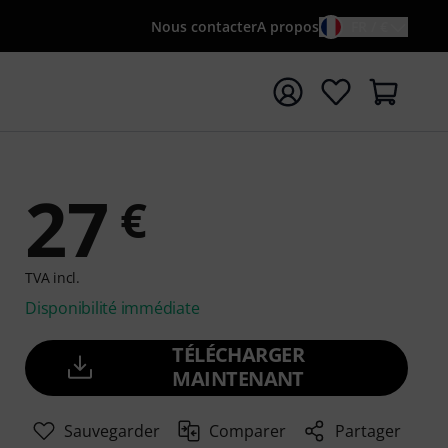
Nous contacter
A propos
FR / €
rrer la recherche avec le terme de recherche {searchTerm
27
€
TVA incl.
Disponibilité immédiate
TÉLÉCHARGER
MAINTENANT
Sauvegarder
Comparer
Partager