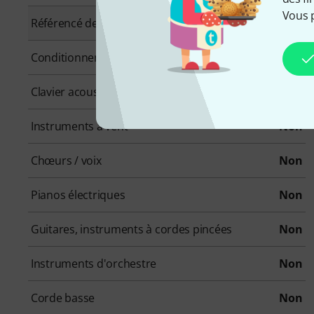
Vous 
Référencé depuis
Mai 2021
Conditionnement (UVC)
1 Pièce(s)
Clavier acoustique
Non
Instruments à vent
Non
Chœurs / voix
Non
Pianos électriques
Non
Guitares, instruments à cordes pincées
Non
Instruments d'orchestre
Non
Corde basse
Non