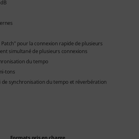
 dB
ternes
k Patch" pour la connexion rapide de plusieurs
ement simultané de plusieurs connexions
chronisation du tempo
mi-tons
lai de synchronisation du tempo et réverbération
Formats pris en charge