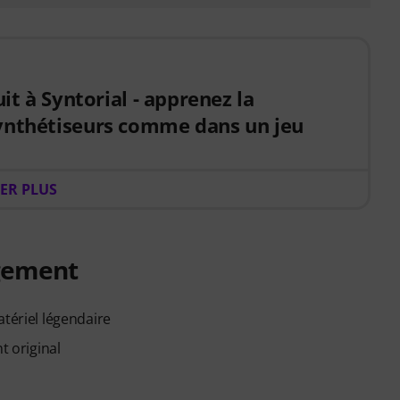
it à Syntorial - apprenez la
nthétiseurs comme dans un jeu
, achetez cet article et vous vous recevrez
ER PLUS
ours à la version complète de Syntorial
, le logiciel
itif pour la programmation de synthétiseurs.
 des vidéos, recréez des leads, des basses, des
z un retour immédiat et apprenez comment les
rgement
ulation et les effets interagissent pour créer de
romotionnel personnel vous sera automatiquement
atériel légendaire
 commande. Aucune carte bancaire n'est requise.
ent à l'issue de la période d'essai. Veuillez noter
t original
disponible en langue anglaise.