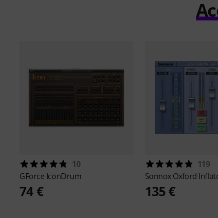
Ac
10
119
GForce
IconDrum
Sonnox
Oxford Inflat
74 €
135 €