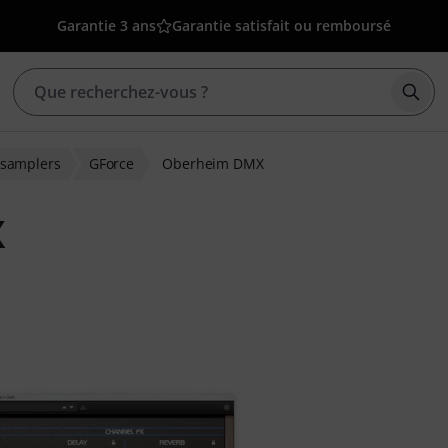
Garantie 3 ans
Garantie satisfait ou remboursé
Déma
t samplers
GForce
Oberheim DMX
X
ons clients