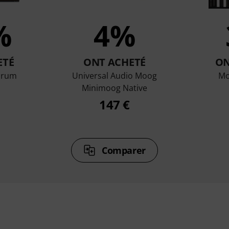
%
4%
ETÉ
ONT ACHETÉ
ON
Drum
Universal Audio Moog
Mo
Minimoog Native
147 €
Comparer