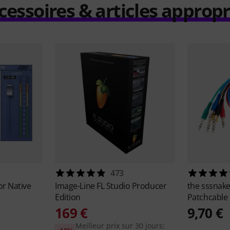
cessoires & articles appropr
473
or Native
Image-Line
FL Studio Producer
the sssnak
Edition
Patchcable
169 €
9,70 €
Meilleur prix sur 30 jours: