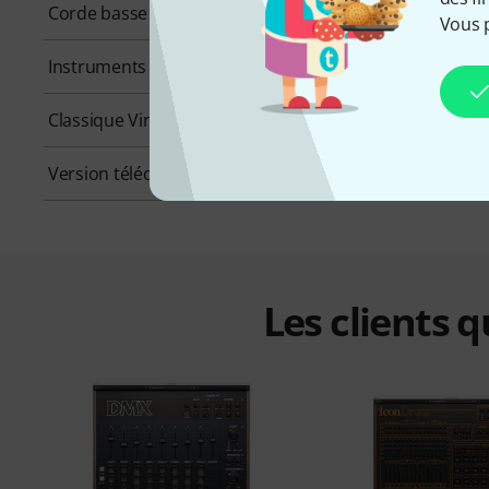
Corde basse
Non
Vous 
Instruments à cordes frottées
Non
Classique Vintage
Oui
Version téléchargeable
Oui
Les clients 