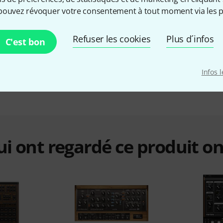
Sampler
Non
pouvez révoquer votre consentement à tout moment via les p
Synthétiseurs
Non
Refuser les cookies
Plus d´infos
C'est bon
Contrôleur hardware
Non
Infos 
qui ont regardé ce produit on