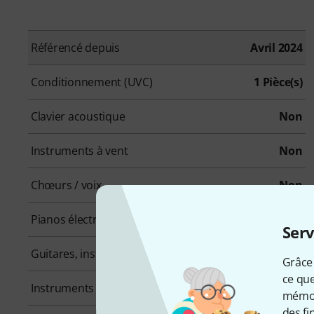
Référencé depuis
Avril 2024
Conditionnement (UVC)
1 Pièce(s)
Clavier acoustique
Non
Instruments à vent
Non
Chœurs / voix
Non
Pianos électriques
Non
Serv
Guitares, instruments à cordes pincées
Non
Grâce 
ce que
Instruments d'orchestre
Non
mémori
des fi