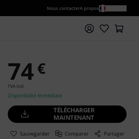
Nous contacter
A propos
FR / €
rrer la recherche avec le terme de recherche {searchTerm
74
€
TVA incl.
Disponibilité immédiate
TÉLÉCHARGER
MAINTENANT
Sauvegarder
Comparer
Partager