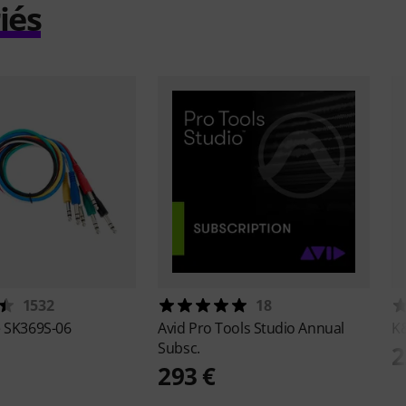
iés
1532
18
e
SK369S-06
Avid
Pro Tools Studio Annual
K
Subsc.
2
293 €