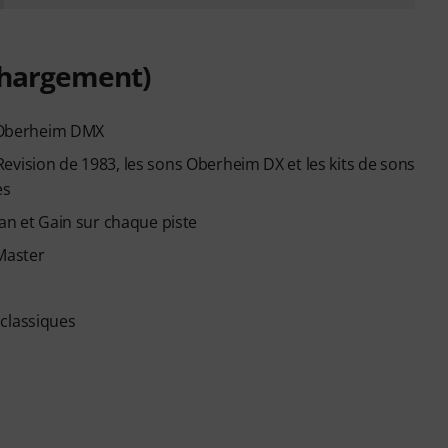
échargement)
ue Oberheim DMX
evision de 1983, les sons Oberheim DX et les kits de sons
es
Pan et Gain sur chaque piste
 Master
 classiques