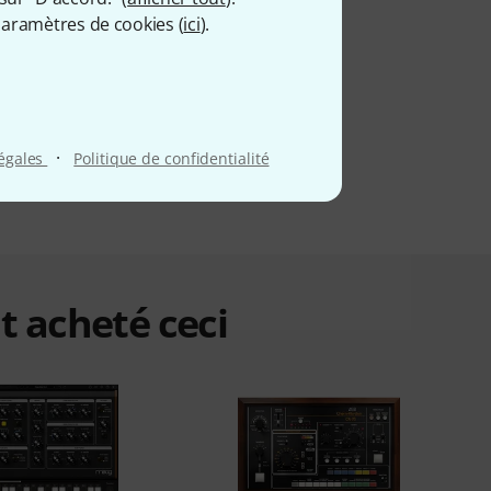
aramètres de cookies (
ici
).
·
légales
Politique de confidentialité
t acheté ceci