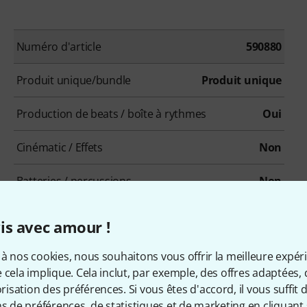
Numéro d'article
590880
Produit unique/bundle
Produit unique
Production de beats / boîte à rythmes
Oui
Cinématic / Effets
Non
Batteries / percussions
Non
Ethno / Folk
Non
is avec amour !
Loops / Construction-Kits
Non
à nos cookies, nous souhaitons vous offrir la meilleure expér
 cela implique. Cela inclut, par exemple, des offres adaptées, 
Orgues
Non
sation des préférences. Si vous êtes d'accord, il vous suffit d'
ns de préférences, de statistiques et de marketing en cliquant 