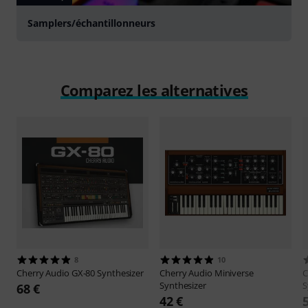
Samplers/échantillonneurs
Comparez les alternatives
8
10
Cherry Audio
GX-80 Synthesizer
Cherry Audio
Miniverse
C
Synthesizer
S
68 €
42 €