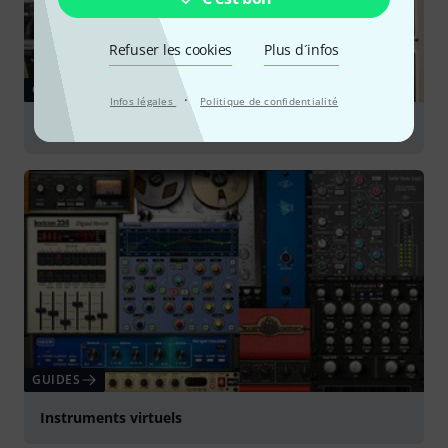
Refuser les cookies
Plus d´infos
GUIDES
·
Infos légales
Politique de confidentialité
Plug-ins
GUIDES
Instruments virtuels